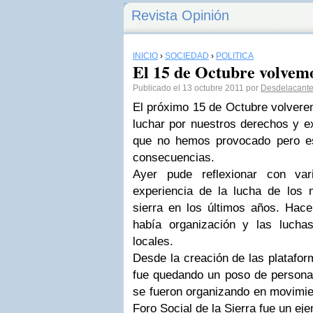
Revista Opinión
INICIO
›
SOCIEDAD
›
POLÍTICA
El 15 de Octubre volvemo
Publicado el 13 octubre 2011 por
Desdelacante
El próximo 15 de Octubre volverem
luchar por nuestros derechos y exi
que no hemos provocado pero es
consecuencias.
Ayer pude reflexionar con va
experiencia de la lucha de los 
sierra en los últimos años. Hac
había organización y las luch
locales.
Desde la creación de las platafor
fue quedando un poso de personas
se fueron organizando en movimien
Foro Social de la Sierra fue un eje