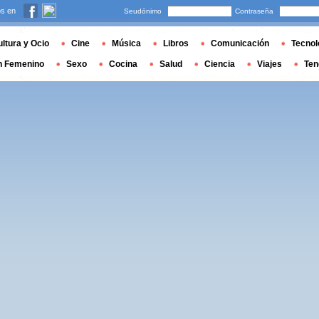
s en
Seudónimo
Contraseña
ltura y Ocio
Cine
Música
Libros
Comunicación
Tecnol
n Femenino
Sexo
Cocina
Salud
Ciencia
Viajes
Ten