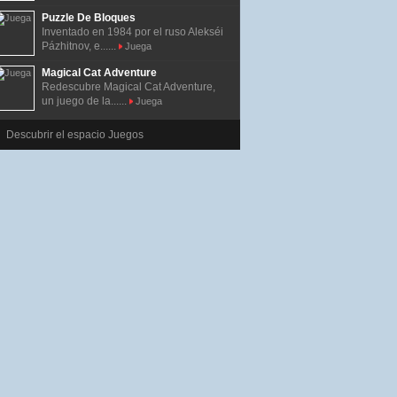
Puzzle De Bloques
Inventado en 1984 por el ruso Alekséi
Pázhitnov, e......
Juega
Magical Cat Adventure
Redescubre Magical Cat Adventure,
un juego de la......
Juega
Descubrir el espacio Juegos