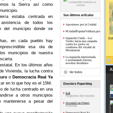
emos la Sierra así como
municipio.
Sus últimos artículos
ierra estaba centrada en
 asistencia de todos los
Apostemos por la Unidad
n del municipio donde se
#UnidadPopularVaMasLejos
Izquierda Unida – Los
Est
has, en cada pueblo hay
Verdes inicia una campaña
contra los gastos en
prescindible esa ola de
comilonas del Alcalde de
Moralzarzal
los municipios de nuestra
La izquierda interiorizada
scarta.
o acumulando fuerzas,
nosotras decidimos
estatal. En los últimos años
J
e Vivienda, la lucha contra
Ver todos
turo
o
Democracia Real Ya
ar en lo que hoy es el 15M.
Dossiers Paperblog
io de lucha centrado en una
Irak
ndirse a otros municipios
Regiones del mundo
o mantenerse a pesar del
Juventud sin Futuro
Activista
Democracia Real Ya