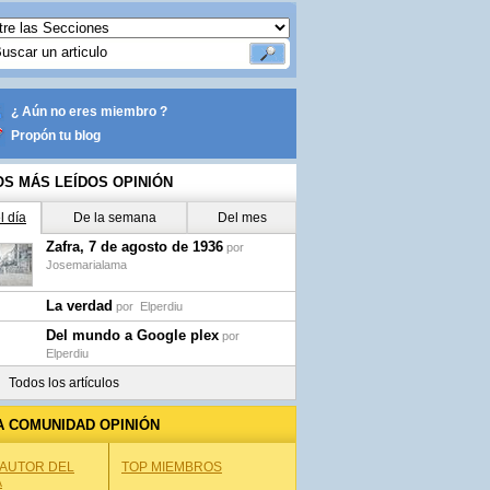
¿ Aún no eres miembro ?
Propón tu blog
OS MÁS LEÍDOS OPINIÓN
l día
De la semana
Del mes
Zafra, 7 de agosto de 1936
por
Josemarialama
La verdad
por
Elperdiu
Del mundo a Google plex
por
Elperdiu
Todos los artículos
A COMUNIDAD OPINIÓN
 AUTOR DEL
TOP MIEMBROS
A