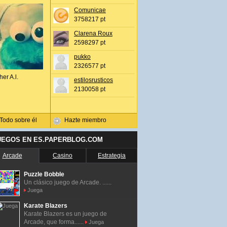
Comunicae
3758217 pt
Clarena Roux
2598297 pt
pukko
2326577 pt
her A.l.
estilosrusticos
2130058 pt
Todo sobre él
Hazte miembro
UEGOS EN ES.PAPERBLOG.COM
Arcade
Casino
Estrategia
Puzzle Bobble
Un clásico juego de Arcade. ......
Juega
Karate Blazers
Karate Blazers es un juego de
Arcade, que forma......
Juega