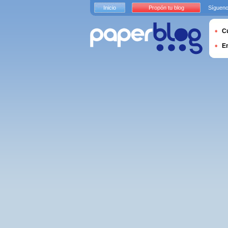
Inicio
Propón tu blog
Sígueno
Cu
E