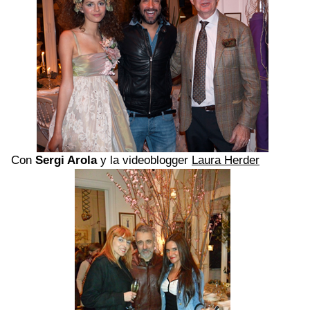
Con
Sergi Arola
y la videoblogger
Laura Herder