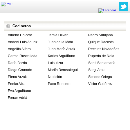
Cocineros
Alberto Chicote
Jamie Oliver
Pedro Subijana
Andoni Luis Aduriz
Juan de la Mata
Quique Dacosta
Angelita Alfaro
Juan María Arzak
Recetas Navideñas
Carme Ruscalleda
Karlos Arguiñano
Ruperto de Nola
Darío Barrio
Luis Irizar
Santi Santamaría
Diego Granado
Martín Berasategui
Sergi Arola
Elena Arzak
Nutrición
Simone Ortega
Eneko Atxa
Paco Roncero
Víctor Gutiérrez
Eva Arguiñano
Ferran Adrià