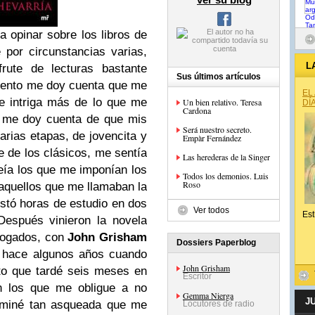
 opinar sobre los libros de
por circunstancias varias,
L
rute de lecturas bastante
Sus últimos artículos
uento me doy cuenta que me
EL
de intriga más de lo que me
Un bien relativo. Teresa
DÍ
Cardona
s me doy cuenta de que mis
Será nuestro secreto.
arias etapas, de jovencita y
Empàr Fernández
re de los clásicos, me sentía
Las herederas de la Singer
eía los que me imponían los
Todos los demonios. Luis
Roso
aquellos que me llamaban la
stó horas de estudio en dos
Ver todos
Est
Después vinieron la novela
abogados, con
John Grisham
Dossiers Paperblog
ó hace algunos años cuando
John Grisham
to que tardé seis meses en
Escritor
en los que me obligue a no
Gemma Nierga
J
erminé tan asqueada que me
Locutores de radio