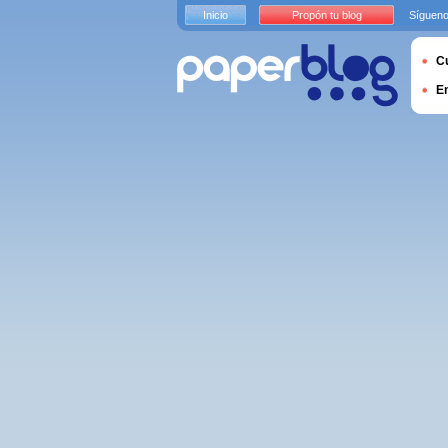
Inicio
Propón tu blog
Sígueno
Cu
E