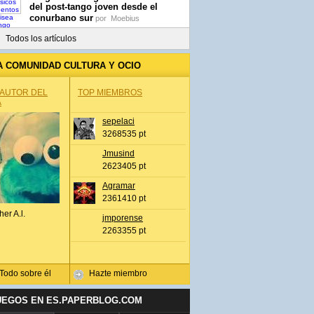
del post-tango joven desde el
conurbano sur
por
Moebius
Todos los artículos
A COMUNIDAD CULTURA Y OCIO
 AUTOR DEL
TOP MIEMBROS
A
sepelaci
3268535 pt
Jmusind
2623405 pt
Agramar
2361410 pt
her A.l.
jmporense
2263355 pt
Todo sobre él
Hazte miembro
UEGOS EN ES.PAPERBLOG.COM