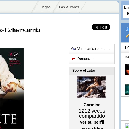
Juegos
Los Autores
ez-Echervarría
L
Ver el artículo original
De
Denunciar
Sobre el autor
Carmina
1212
veces
compartido
ver su perfil
ver su blog