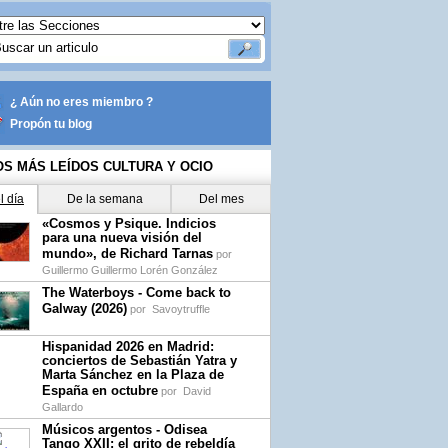
¿ Aún no eres miembro ?
Propón tu blog
OS MÁS LEÍDOS CULTURA Y OCIO
l día
De la semana
Del mes
«Cosmos y Psique. Indicios
para una nueva visión del
mundo», de Richard Tarnas
por
Guillermo Guillermo Lorén González
The Waterboys - Come back to
Galway (2026)
por
Savoytruffle
Hispanidad 2026 en Madrid:
conciertos de Sebastián Yatra y
Marta Sánchez en la Plaza de
España en octubre
por
David
Gallardo
Músicos argentos - Odisea
Tango XXII: el grito de rebeldía