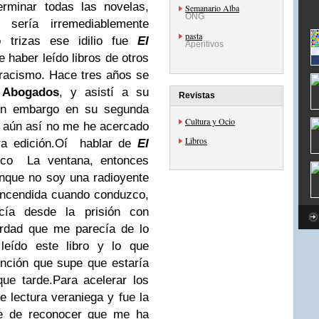
erminar todas las novelas,
Semanario Alba
ONG
sería irremediablemente
pasta
 trizas ese idilio fue
El
Aperitivos
e haber leído libros de otros
tracismo. Hace tres años se
 Abogados
, y asistí a su
Revistas
sin embargo en su segunda
Cultura y Ocio
s, aún así no me he acercado
Libros
a edición.
Oí hablar de
El
ico La ventana, entonces
nque no soy una radioyente
encendida cuando conduzco,
ía desde la prisión con
verdad que me parecía de lo
leído este libro y lo que
nción que supe que estaría
que tarde.
Para acelerar los
e lectura veraniega y fue la
 he de reconocer que me ha