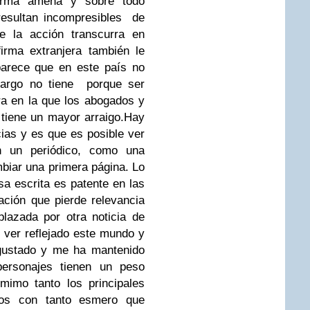
forma amena y sobre todo
resultan incompresibles de
e la acción transcurra en
irma extranjera también le
parece que en este país no
bargo no tiene porque ser
ura en la que los abogados y
 tiene un mayor arraigo.
Hay
cias y es que es posible ver
n un periódico, como una
biar una primera página. Lo
sa escrita es patente en las
ación que pierde relevancia
plazada por otra noticia de
 ver reflejado este mundo y
 gustado y me ha mantenido
ersonajes tienen un peso
mimo tanto los principales
nos con tanto esmero que