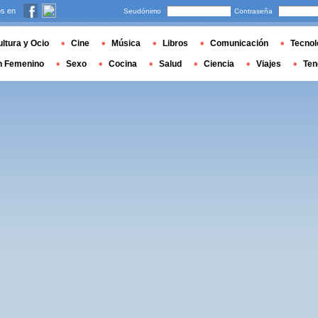
s en
Seudónimo
Contraseña
ltura y Ocio
Cine
Música
Libros
Comunicación
Tecnol
n Femenino
Sexo
Cocina
Salud
Ciencia
Viajes
Ten