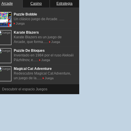
Arcade
Casino
Estrategia
Puzzle Bobble
Un clásico juego de Arcade. ......
Juega
Karate Blazers
Karate Blazers es un juego de
Arcade, que forma......
Juega
Puzzle De Bloques
Inventado en 1984 por el ruso Alekséi
Pázhitnov, e......
Juega
Magical Cat Adventure
Redescubre Magical Cat Adventure,
un juego de la......
Juega
Descubrir el espacio Juegos