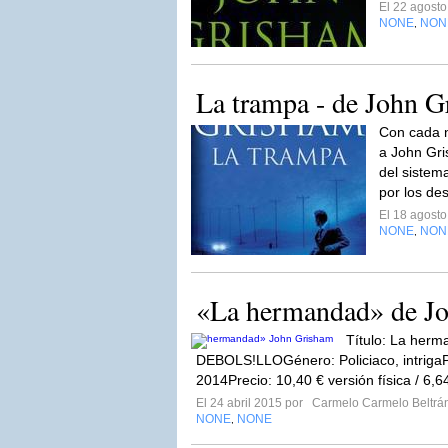
El 22 agost
NONE
NON
,
La trampa - de John 
Con cada n
a John Gri
del sistem
por los des
El 18 agost
NONE
NON
,
«La hermandad» de J
Título: La herm
DEBOLS!LLOGénero: Policiaco, intrigaP
2014Precio: 10,40 € versión física / 6,6
El 24 abril 2015 por
Carmelo Carmelo Beltrán
NONE
NONE
,