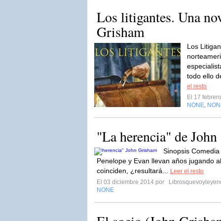
Los litigantes. Una no
Grisham
Los Litigan
norteamer
especialist
todo ello 
el resto
El 17 febre
NONE
NON
,
"La herencia" de John
Sinopsis Comedia
Penelope y Evan llevan años jugando al 
coinciden, ¿resultará...
Leer el resto
El 03 diciembre 2014 por
Librosquevoyleyen
NONE