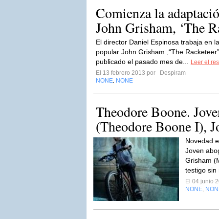
Comienza la adaptació
John Grisham, ‘The Ra
El director Daniel Espinosa trabaja en l
popular John Grisham ,“The Racketeer”,
publicado el pasado mes de...
Leer el res
El 13 febrero 2013 por
Despiram
NONE
NONE
,
Theodore Boone. Jove
(Theodore Boone I), 
Novedad en
Joven abo
Grisham (M
testigo sin 
El 04 junio
NONE
NON
,