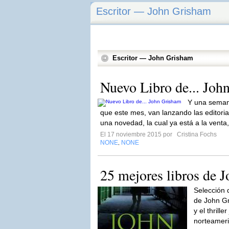
Escritor — John Grisham
Escritor — John Grisham
Nuevo Libro de... Joh
Y una seman
que este mes, van lanzando las editoria
una novedad, la cual ya está a la venta
El 17 noviembre 2015 por
Cristina Fochs
NONE
NONE
,
25 mejores libros de 
Selección d
de John Gr
y el thrille
norteamer