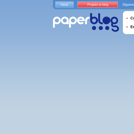
Inicio
Propón tu blog
Sígueno
Cu
E