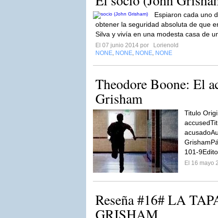
El socio (John Grisha
Espiaron cada uno d
obtener la seguridad absoluta de que er
Silva y vivía en una modesta casa de u
El 07 junio 2014 por
Lorienold
NONE
NONE
NONE
NONE
,
,
,
Theodore Boone: El ac
Grisham
Titulo Ori
accusedTit
acusadoAu
GrishamPá
101-9Editor
El 16 mayo 
Reseña #16# LA TA
GRISHAM