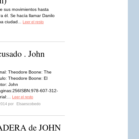
m)
e sus movimientos hasta
a él. Se hacía llamar Danilo
na ciudad...
Leer el resto
usado . John
ginal: Theodore Boone: The
ulo: Theodore Boone: El
tor: John
ginas:256ISBN:978-607-312-
ial:...
Leer el resto
2014 por
Elsaescobedo
PADERA de JOHN