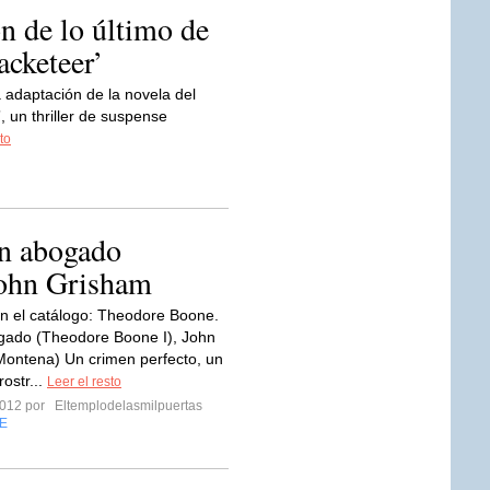
n de lo último de
cketeer’
a adaptación de la novela del
 un thriller de suspense
to
n abogado
John Grisham
 el catálogo: Theodore Boone.
gado (Theodore Boone I), John
ontena) Un crimen perfecto, un
rostr...
Leer el resto
 2012 por
Eltemplodelasmilpuertas
E