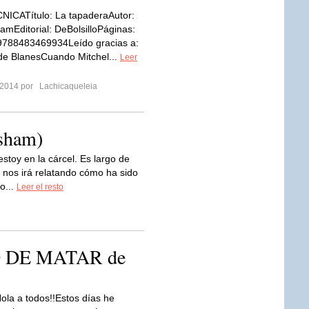
NICATítulo: La tapaderaAutor:
amEditorial: DeBolsilloPáginas:
9788483469934Leído gracias a:
 de BlanesCuando Mitchel...
Leer
 2014 por
Lachicaqueleia
isham)
stoy en la cárcel. Es largo de
 nos irá relatando cómo ha sido
o...
Leer el resto
O DE MATAR de
ola a todos!!Estos días he