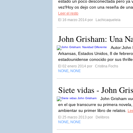
estado un poco desconectada pero ya vu
vez!Hoy os dejo con una reseña de una
Leer el resto
El 16 marzo 2014 por
Lachicaqueleia
John Grisham: Una Na
Autor:John
Arkansas, Estados Unidos, 8 de febrero
estadounidense conocido por sus thriller
El 02 enero 2014 por
Cristina Fochs
NONE
NONE
,
Siete vidas - John Gr
John Grisham vue
en el que transcurre su primera novela
ambientar su primer libro de relatos.
Lee
El 25 marzo 2013 por
Delibros
NONE
NONE
,