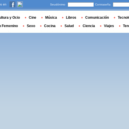
s en
Seudónimo
Contraseña
ltura y Ocio
Cine
Música
Libros
Comunicación
Tecnol
n Femenino
Sexo
Cocina
Salud
Ciencia
Viajes
Ten