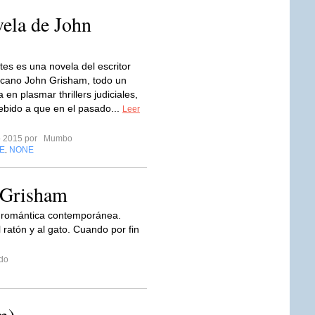
vela de John
tes es una novela del escritor
icano John Grisham, todo un
a en plasmar thrillers judiciales,
debido a que en el pasado...
Leer
ro 2015 por
Mumbo
E
NONE
,
 Grisham
 romántica contemporánea.
ratón y al gato. Cuando por fin
do