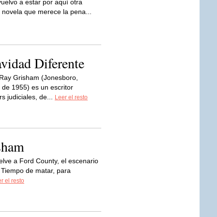
elvo a estar por aquí otra
 novela que merece la pena...
vidad Diferente
 Ray Grisham (Jonesboro,
 de 1955) es un escritor
s judiciales, de...
Leer el resto
isham
lve a Ford County, el escenario
, Tiempo de matar, para
r el resto