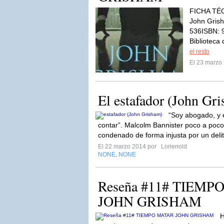
FICHA TÉC
John Grish
536ISBN: 
Biblioteca
el resto
El 23 marzo
El estafador (John Gr
“Soy abogado, y e
contar”. Malcolm Bannister poco a poco
condenado de forma injusta por un delit
El 22 marzo 2014 por
Lorienold
NONE
NONE
,
Reseña #11# TIEMP
JOHN GRISHAM
H