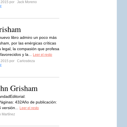
o 2015 por
Jack Moreno
E
Grisham
uevo libro admiro un poco más
sham, por las enérgicas críticas
a legal, la compasión que profesa
favorecidos y la...
Leer el resto
o 2015 por
Carlosdeza
E
ohn Grisham
andadEditorial:
áginas: 432Año de publicación:
4 versión...
Leer el resto
 Martínez