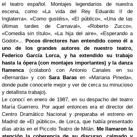
el teatro español. Montajes legendarios de nuestra
escena, como «La vida del Rey Eduardo II de
Inglaterra». «Como gustéis», «El público», «Una de las
últimas tardes de Carnaval», «Roberto Zucco»,
«Comedia sin título», «La hija del aire», «Esperando a
Godot»...
Pocos directores han entendido como él a
uno de los grandes autores de nuestro teatro,
Federico García Lorca, y ha extendido su trabajo
hasta la ópera (con montajes importantes) y la danza
flamenca
(colaboró con Antonio Canales en su
«Bernarda» y con
Sara Baras
en «Mariana Pineda»,
donde pude conocerle mejor y ver de cerca su minucioso
y detallista trabajo).
Le conocí en enero de 1987, en su despacho del teatro
María Guerrero. Por aquel entonces era el director del
Centro Dramático Nacional y preparaba el estreno en
Madrid de «El público», de Lorca, que había presentado
días atrás en el Piccolo Teatro de Milán.
Me llamaron la
atención la coherencia de su discurso, calmado y