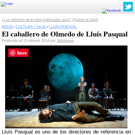
¿Los artículos de tu blog publicados aquí? ¡Propón tu blog!
INICIO
›
CULTURA Y OCIO
›
LLUÍS PASQUAL
El caballero de Olmedo de Lluís Pasqual
Publicado el 25 febrero 2014 por
Juliobravo
Save
Lluís Pasqual es uno de los directores de referencia en