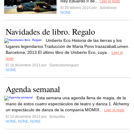
Rey Eduardo II de...
Leer el resto
El 25 febrero 2014 por
Juliobravo
NONE
Navidades de libro. Regalo
Umberto Eco.Historia de las tierras y los
lugares legendarios.Traducción de Maria Pons IrazazábalLumen.
Barcelona, 2013.El último libro de Umberto Eco, cuya...
Leer el
resto
El 16 diciembre 2013 por
Santosdominguez
NONE
Agenda semanal
Esta semana una agenda llena de magia, de la
mano de estos cuatro espectáculos de teatro y danza:1. Alchemy
un espectáculo de danza de la companía MOMIX...
Leer el resto
El 10 diciembre 2013 por
Ilovepitita
NONE
NONE
NONE
,
,