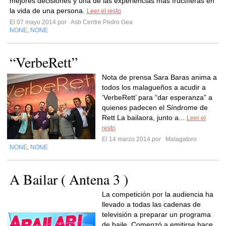
mejores decisiones y una de las experiencias más fructíferas en
la vida de una persona.
Leer el resto
El 07 mayo 2014 por
Asb Centre Pedro Gea
NONE
NONE
,
“VerbeRett”
Nota de prensa Sara Baras anima a
todos los malagueños a acudir a
‘VerbeRett’ para “dar esperanza” a
quienes padecen el Síndrome de
Rett La bailaora, junto a...
Leer el
resto
El 14 marzo 2014 por
Malagatoro
NONE
NONE
,
A Bailar ( Antena 3 )
La competición por la audiencia ha
llevado a todas las cadenas de
televisión a preparar un programa
de baile. Comenzó a emitirse hace