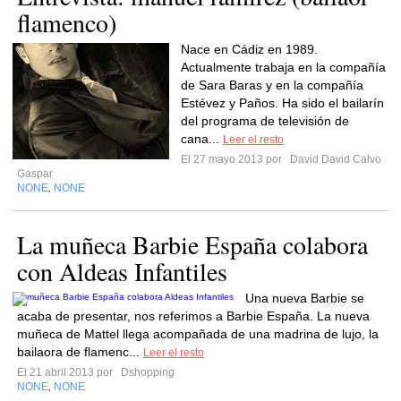
flamenco)
Nace en Cádiz en 1989.
Actualmente trabaja en la compañía
de Sara Baras y en la compañía
Estévez y Paños. Ha sido el bailarín
del programa de televisión de
cana...
Leer el resto
El 27 mayo 2013 por
David David Calvo
Gaspar
NONE
NONE
,
La muñeca Barbie España colabora
con Aldeas Infantiles
Una nueva Barbie se
acaba de presentar, nos referimos a Barbie España. La nueva
muñeca de Mattel llega acompañada de una madrina de lujo, la
bailaora de flamenc...
Leer el resto
El 21 abril 2013 por
Dshopping
NONE
NONE
,