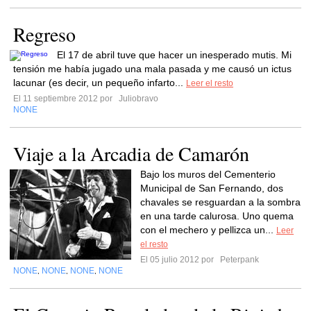
Regreso
El 17 de abril tuve que hacer un inesperado mutis. Mi
tensión me había jugado una mala pasada y me causó un ictus
lacunar (es decir, un pequeño infarto...
Leer el resto
El 11 septiembre 2012 por
Juliobravo
NONE
Viaje a la Arcadia de Camarón
Bajo los muros del Cementerio
Municipal de San Fernando, dos
chavales se resguardan a la sombra
en una tarde calurosa. Uno quema
con el mechero y pellizca un...
Leer
el resto
El 05 julio 2012 por
Peterpank
NONE
NONE
NONE
NONE
,
,
,