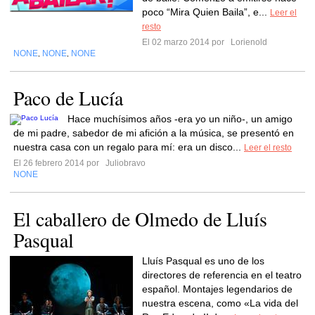
poco “Mira Quien Baila”, e...
Leer el
resto
El 02 marzo 2014 por
Lorienold
NONE
NONE
NONE
,
,
Paco de Lucía
Hace muchísimos años -era yo un niño-, un amigo
de mi padre, sabedor de mi afición a la música, se presentó en
nuestra casa con un regalo para mí: era un disco...
Leer el resto
El 26 febrero 2014 por
Juliobravo
NONE
El caballero de Olmedo de Lluís
Pasqual
Lluís Pasqual es uno de los
directores de referencia en el teatro
español. Montajes legendarios de
nuestra escena, como «La vida del