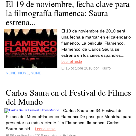
El 19 de noviembre, fecha clave para
la filmografía flamenca: Saura
estrena...
El 19 de noviembre de 2010 será
una fecha a marcar en el calendario
flamenco. La película ‘Flamenco,
Flamenco’ de Carlos Saura se
estrena en los cines españoles...
Leer el resto
El 15 octubre 2010 por
Kurro
NONE
NONE
NONE
,
,
Carlos Saura en el Festival de Filmes
del Mundo
Carlos Saura en 34 Festival de
Filmes del MundoFlamenco FlamencoDe paso por Montréal para
presentar su más reciente film Flamenco, flamenco, Carlos
Saura ha sid...
Leer el resto
El 06 septiembre 2010 por
Angel Esteban