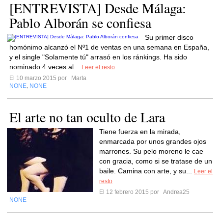
[ENTREVISTA] Desde Málaga:
Pablo Alborán se confiesa
Su primer disco
homónimo alcanzó el Nº1 de ventas en una semana en España,
y el single "Solamente tú" arrasó en los ránkings. Ha sido
nominado 4 veces al...
Leer el resto
El 10 marzo 2015 por
Marta
NONE
NONE
,
El arte no tan oculto de Lara
Tiene fuerza en la mirada,
enmarcada por unos grandes ojos
marrones. Su pelo moreno le cae
con gracia, como si se tratase de un
baile. Camina con arte, y su...
Leer el
resto
El 12 febrero 2015 por
Andrea25
NONE