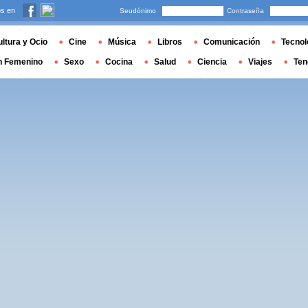
s en
Seudónimo
Contraseña
ltura y Ocio
Cine
Música
Libros
Comunicación
Tecnol
n Femenino
Sexo
Cocina
Salud
Ciencia
Viajes
Ten