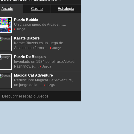
Arcade
Casino
Estrategia
Puzzle Bobble
Un clásico juego de Arcade. ......
Juega
Karate Blazers
Karate Blazers es un juego de
Arcade, que forma......
Juega
Puzzle De Bloques
Inventado en 1984 por el ruso Alekséi
Pázhitnov, e......
Juega
Magical Cat Adventure
Redescubre Magical Cat Adventure,
un juego de la......
Juega
Descubrir el espacio Juegos