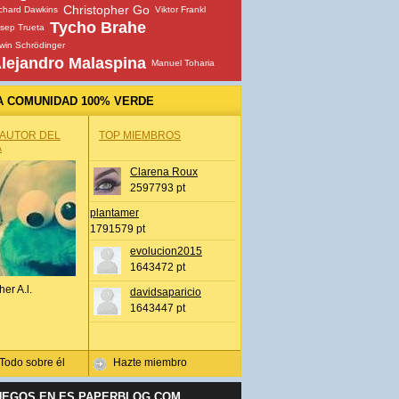
Christopher Go
chard Dawkins
Viktor Frankl
Tycho Brahe
sep Trueta
win Schrödinger
lejandro Malaspina
Manuel Toharia
A COMUNIDAD 100% VERDE
 AUTOR DEL
TOP MIEMBROS
A
Clarena Roux
2597793 pt
plantamer
1791579 pt
evolucion2015
1643472 pt
her A.l.
davidsaparicio
1643447 pt
Todo sobre él
Hazte miembro
UEGOS EN ES.PAPERBLOG.COM