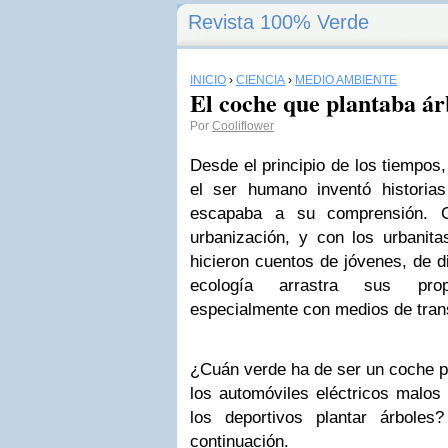
Revista 100% Verde
INICIO
›
CIENCIA
›
MEDIO AMBIENTE
El coche que plantaba ár
Por
Cooliflower
Desde el principio de los tiempos
el ser humano inventó historia
escapaba a su comprensión. Co
urbanización, y con los urbanita
hicieron cuentos de jóvenes, de di
ecología arrastra sus pro
especialmente con medios de tran
¿Cuán verde ha de ser un coche p
los automóviles eléctricos malos
los deportivos plantar árbole
continuación.