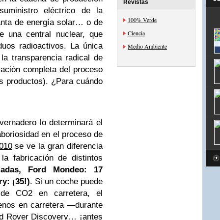
Revistas
suministro eléctrico de la
100% Verde
anta de energía solar… o de
Ciencia
e una central nuclear, que
uos radioactivos. La única
Medio Ambiente
la transparencia radical de
mación completa del proceso
los productos). ¿Para cuándo
vernadero lo determinará el
laboriosidad en el proceso de
2010
se ve la gran diferencia
a fabricación de distintos
ladas, Ford Mondeo: 17
y: ¡35!)
. Si un coche puede
 de CO2 en carretera, el
enos en carretera —durante
d Rover Discovery… ¡antes