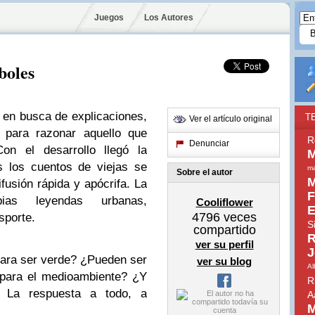
Juegos
Los Autores
boles
, en busca de explicaciones,
T
Ver el artículo original
s para razonar aquello que
R
Denunciar
n el desarrollo llegó la
M
s los cuentos de viejas se
ma
Sobre el autor
M
fusión rápida y apócrifa. La
F
pias leyendas urbanas,
Cooliflower
E
4796
veces
sporte.
S
compartido
R
ver su perfil
J
ara ser verde? ¿Pueden ser
ver su blog
Al
 para el medioambiente? ¿Y
R
s? La respuesta a todo, a
A
M