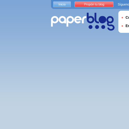
Inicio
Propón tu blog
Sígueno
Cu
E