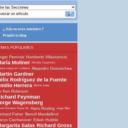
¿ Aún no eres miembro ?
Propón tu blog
EMAS POPULARES
oger Penrose
Humberto Villavicencio
aría Moliner
Nicolás Copérnico
Alejandro Goicoechea
rea negra en Luisiana
artin Gardner
élix Rodríguez de la Fuente
milio Herrera
Michio Kaku
ir Ken Robinson
ichard Feynman
orge Wagensberg
Hans Rosling
bert Einstein Frase De
Jorge Mira
ichard Fisher
Benoît Mandelbrot
aron Ciechanover
Edwin Hubble
argarita Salas
Richard Gross