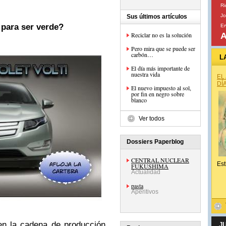
Ri
Jo
Sus últimos artículos
 para ser verde?
Er
Reciclar no es la solución
A
Pero mira que se puede ser
carbón…
L
El día más importante de
nuestra vida
EL
DÍ
El nuevo impuesto al sol,
por fin en negro sobre
blanco
Ver todos
Dossiers Paperblog
CENTRAL NUCLEAR
Est
FUKUSHIMA
Actualidad
pasta
Aperitivos
en la cadena de producción
J