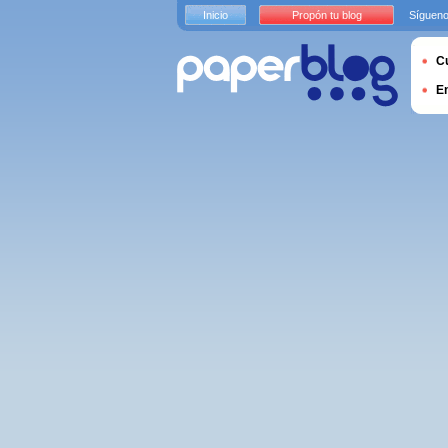
Inicio
Propón tu blog
Sígueno
Cu
E