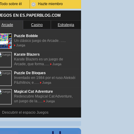
Todo sobre él
Hazte miembro
UEGOS EN ES.PAPERBLOG.COM
Arcade
Casino
Estrategia
Puzzle Bobble
Un clásico juego de Arcade. ......
Juega
Karate Blazers
Karate Blazers es un juego de
Arcade, que forma......
Juega
Puzzle De Bloques
Inventado en 1984 por el ruso Alekséi
Pázhitnov, e......
Juega
Magical Cat Adventure
Redescubre Magical Cat Adventure,
un juego de la......
Juega
Descubrir el espacio Juegos