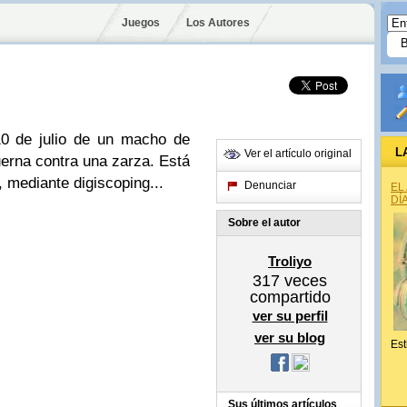
Juegos
Los Autores
10 de julio de un macho de
L
Ver el artículo original
rna contra una zarza. Está
 mediante digiscoping...
Denunciar
EL
DÍ
Sobre el autor
Troliyo
317
veces
compartido
ver su perfil
ver su blog
Est
Sus últimos artículos