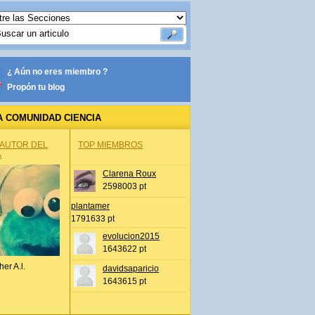
¿ Aún no eres miembro ?
Propón tu blog
A COMUNIDAD CIENCIA
 AUTOR DEL
TOP MIEMBROS
A
Clarena Roux
2598003 pt
plantamer
1791633 pt
evolucion2015
1643622 pt
her A.l.
davidsaparicio
1643615 pt