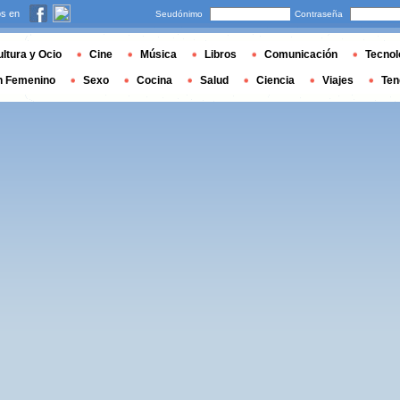
s en
Seudónimo
Contraseña
ltura y Ocio
Cine
Música
Libros
Comunicación
Tecnol
n Femenino
Sexo
Cocina
Salud
Ciencia
Viajes
Ten