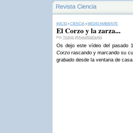
Revista Ciencia
INICIO
›
CIENCIA
›
MEDIO AMBIENTE
El Corzo y la zarza...
Por
Troliyo
@AvesRiaDeAjo
Os dejo este vídeo del pasado 
Corzo
rascando y marcando su cue
grabado desde la ventana de casa,