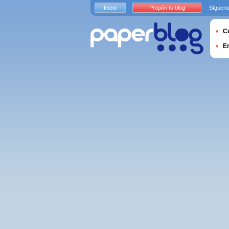
Inicio
Propón tu blog
Sígueno
Cu
E