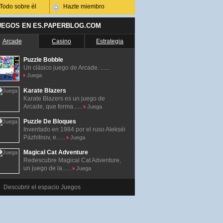
Todo sobre él
Hazte miembro
UEGOS EN ES.PAPERBLOG.COM
Arcade
Casino
Estrategia
Puzzle Bobble
Un clásico juego de Arcade. ......
Juega
Karate Blazers
Karate Blazers es un juego de
Arcade, que forma......
Juega
Puzzle De Bloques
Inventado en 1984 por el ruso Alekséi
Pázhitnov, e......
Juega
Magical Cat Adventure
Redescubre Magical Cat Adventure,
un juego de la......
Juega
Descubrir el espacio Juegos