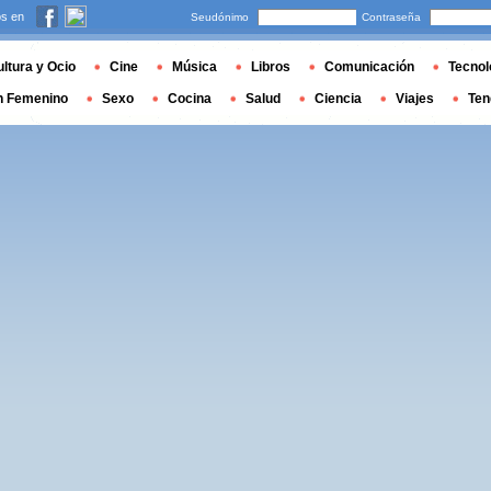
s en
Seudónimo
Contraseña
ltura y Ocio
Cine
Música
Libros
Comunicación
Tecnol
n Femenino
Sexo
Cocina
Salud
Ciencia
Viajes
Ten