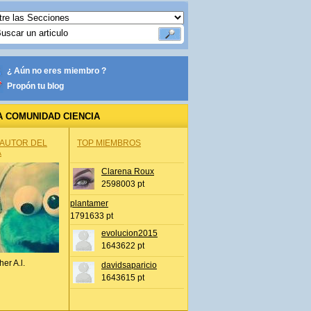
¿ Aún no eres miembro ?
Propón tu blog
A COMUNIDAD CIENCIA
 AUTOR DEL
TOP MIEMBROS
A
Clarena Roux
2598003 pt
plantamer
1791633 pt
evolucion2015
1643622 pt
her A.l.
davidsaparicio
1643615 pt