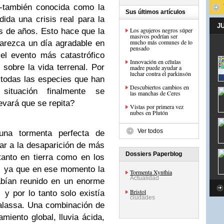
 -también conocida como la
Sus últimos artículos
da una crisis real para la
J
Los agujeros negros súper
es de años. Esto hace que la
masivos podrían ser
mucho más comunes de lo
parezca un día agradable en
pensado
 el evento más catastrófico
Innovación en células
sobre la vida terrenal. Por
madre puede ayudar a
luchar contra el parkinsón
 todas las especies que han
Descubiertos cambios en
situación finalmente se
las manchas de Ceres
evará que se repita?
Vistas por primera vez
nubes en Plutón
Ver todos
una tormenta perfecta de
ar a la desaparición de más
Dossiers Paperblog
tanto en tierra como en los
, ya que en ese momento la
Tormenta Xynthia
Actualidad
abían reunido en un enorme
Bristol
 por lo tanto solo existía
ciudades
alassa. Una combinación de
miento global, lluvia ácida,