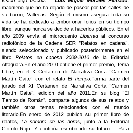
visión algo único
».
Luis Miguel Morales Peinado
,
madrileño que no ha dejado de pasear por las calles de
su barrio, Vallecas. Según el mismo asegura toda su
vida se ha dedicado a emborronar folios en su tiempo
libre, aunque nunca se decide a hacerlos públicos. En el
año 2009 envía el microcuento
Libertad
al concurso
radiofónico de la Cadena SER "Relatos en cadena",
siendo seleccionado y publicado posteriormente en el
libro
Relatos en cadena 2009-2010
de la Editorial
Alfaguara.
En el año 2010 obtiene el primer premio, Tema
Libre, en el X Certamen de Narrativa Corta "Carmen
Martín Gaite" con el relato
El tiempo
.
Forma parte del
jurado del XI Certamen de Narrativa Corta "Carmen
Martín Gaite", edición del año 2011.
En su blog "El
Tiempo de Román", comparte algunos de sus relatos y
también otros temas relacionados con el mundo
literario.
En enero de 2012 publica su primer libro de
relatos,
La sombra de las horas
, junto a la Editorial
Circulo Rojo. Y continúa escribiendo su futuro.
Para