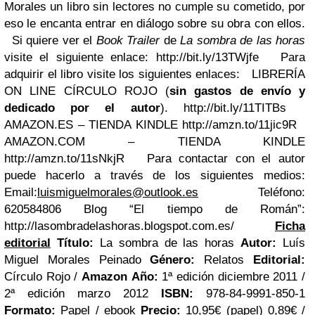
Morales un libro sin lectores no cumple su cometido, por
eso le encanta entrar en diálogo sobre su obra con ellos.
Si quiere ver el
Book Trailer
de
La sombra de las horas
visite el siguiente enlace:
http://bit.ly/13TWjfe Para
adquirir el libro visite los siguientes enlaces: LIBRERÍA
ON LINE CÍRCULO ROJO (
sin gastos de envío y
dedicado por el autor
). http://bit.ly/11TITBs
AMAZON.ES – TIENDA KINDLE http://amzn.to/11jic9R
AMAZON.COM – TIENDA KINDLE
http://amzn.to/11sNkjR
Para contactar con el autor
puede hacerlo a través de los siguientes medios:
Email:
luismiguelmorales@outlook.es
Teléfono:
620584806 Blog “El tiempo de Román”:
http://lasombradelashoras.blogspot.com.es/
Ficha
editorial
Título:
La sombra de las horas
Autor:
Luís
Miguel Morales Peinado
Género:
Relatos
Editorial:
Círculo Rojo /
Amazon
Año:
1ª edición diciembre 2011 /
2ª edición marzo 2012
ISBN:
978-84-9991-850-1
Formato:
Papel / ebook
Precio:
10,95€ (papel) 0,89€ /