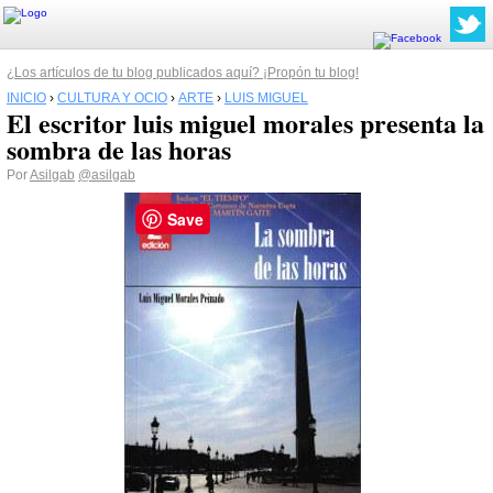
¿Los artículos de tu blog publicados aquí? ¡Propón tu blog!
INICIO
›
CULTURA Y OCIO
›
ARTE
›
LUIS MIGUEL
El escritor luis miguel morales presenta la
sombra de las horas
Por
Asilgab
@asilgab
Save