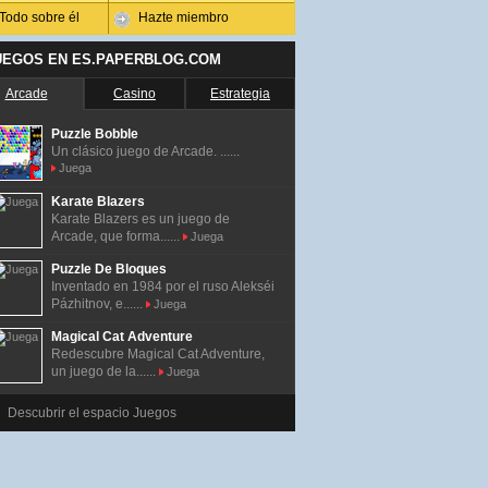
Todo sobre él
Hazte miembro
UEGOS EN ES.PAPERBLOG.COM
Arcade
Casino
Estrategia
Puzzle Bobble
Un clásico juego de Arcade. ......
Juega
Karate Blazers
Karate Blazers es un juego de
Arcade, que forma......
Juega
Puzzle De Bloques
Inventado en 1984 por el ruso Alekséi
Pázhitnov, e......
Juega
Magical Cat Adventure
Redescubre Magical Cat Adventure,
un juego de la......
Juega
Descubrir el espacio Juegos