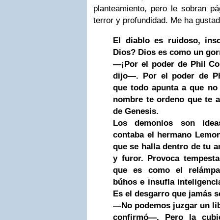
planteamiento, pero le sobran pág
terror y profundidad. Me ha gusta
El diablo es ruidoso, ins
Dios? Dios es como un gor
—¡Por el poder de Phil Co
dijo—. Por el poder de Ph
que todo apunta a que no 
nombre te ordeno que te a
de Genesis.
Los demonios son ide
contaba el hermano Lemon
que se halla dentro de tu a
y furor. Provoca tempest
que es como el relámp
búhos e insufla inteligenci
Es el desgarro que jamás s
—No podemos juzgar un lib
confirmó—. Pero la cubi