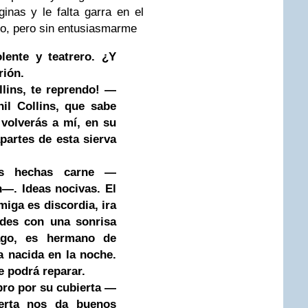
inas y le falta garra en el
do, pero sin entusiasmarme
olente y teatrero. ¿Y
rión.
llins, te reprendo! —
il Collins, que sabe
volverás a mí, en su
partes de esta sierva
as hechas carne —
—. Ideas nocivas. El
miga es discordia, ira
ades con una sonrisa
ago, es hermano de
a nacida en la noche.
e podrá reparar.
ro por su cubierta —
erta nos da buenos