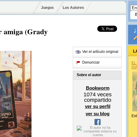
Juegos
Los Autores
r amiga (Grady
L
Ver el artículo original
Denunciar
EL
DÍ
Sobre el autor
Bookworm
1074
veces
compartido
ver su perfil
ver su blog
Est