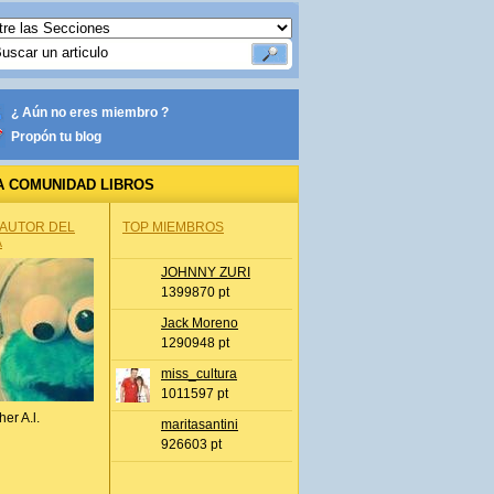
¿ Aún no eres miembro ?
Propón tu blog
A COMUNIDAD LIBROS
 AUTOR DEL
TOP MIEMBROS
A
JOHNNY ZURI
1399870 pt
Jack Moreno
1290948 pt
miss_cultura
1011597 pt
her A.l.
maritasantini
926603 pt