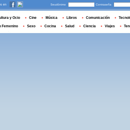
s en
Seudónimo
Contraseña
ltura y Ocio
Cine
Música
Libros
Comunicación
Tecnol
n Femenino
Sexo
Cocina
Salud
Ciencia
Viajes
Ten