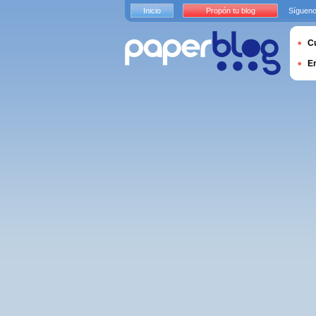
Inicio
Propón tu blog
Sígueno
Cu
E