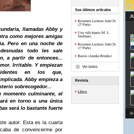
Sus últimos artículos
J
Resumen Lecturas Julio'26
(2ª Parte)
cundaria, llamadas Abby y
Una vida lejana (M. L.
a otra como mejores amigas
Stedman)
cia. Pero en una noche de
Resumen Lecturas Julio'26
(1ª Parte)
desnudas todo les sale
Bacon (Annika Brunke)
, a partir de entonces...
mor. Irritable. Y empiezan
Ver todos
cidentes en los que,
 implicada. Abby empieza a
Revista
sterio sobrecogedor...
Libros
u momento culminante, el
ará en torno a una única
as será lo bastante fuerte
te autor. Esta es la cuarta
acaba de convencerme por