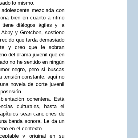
asado lo mismo.
d adolescente mezclada con
ona bien en cuanto a ritmo
 tiene diálogos ágiles y la
s Abby y Gretchen, sostiene
parecido que tarda demasiado
nte y creo que le sobran
no del drama juvenil que en
o lado no he sentido en ningún
mor negro, pero si buscas
 tensión constante, aquí no
una novela de corte juvenil
 posesión.
bientación ochentera. Está
ncias culturales, hasta el
 capítulos sean canciones de
una banda sonora. Le da un
leno en el contexto.
eptable y original en su