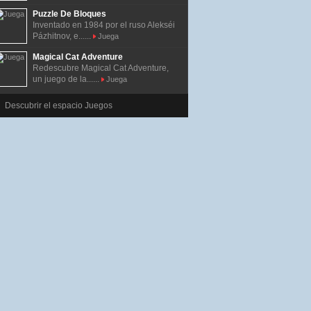
Puzzle De Bloques
Inventado en 1984 por el ruso Alekséi
Pázhitnov, e......
Juega
Magical Cat Adventure
Redescubre Magical Cat Adventure,
un juego de la......
Juega
Descubrir el espacio Juegos