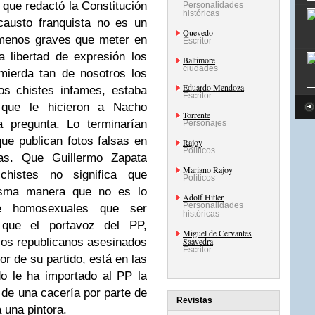
 que redactó la Constitución
Personalidades
históricas
causto franquista no es un
Quevedo
menos graves que meter en
Escritor
a libertad de expresión los
Baltimore
ciudades
mierda tan de nosotros los
Eduardo Mendoza
os chistes infames, estaba
Escritor
e que le hicieron a Nacho
Torrente
 pregunta. Lo terminarían
Personajes
e publican fotos falsas en
Rajoy
Políticos
ras. Que Guillermo Zapata
Mariano Rajoy
 chistes no significa que
Políticos
isma manera que no es lo
Adolf Hitler
Personalidades
e homosexuales que ser
históricas
que el portavoz del PP,
Miguel de Cervantes
 los republicanos asesinados
Saavedra
Escritor
or de su partido, está en las
o le ha importado al PP la
 de una cacería por parte de
Revistas
 una pintora.