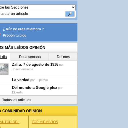
¿ Aún no eres miembro ?
Propón tu blog
OS MÁS LEÍDOS OPINIÓN
l día
De la semana
Del mes
Zafra, 7 de agosto de 1936
por
Josemarialama
La verdad
por
Elperdiu
Del mundo a Google plex
por
Elperdiu
Todos los artículos
A COMUNIDAD OPINIÓN
 AUTOR DEL
TOP MIEMBROS
A