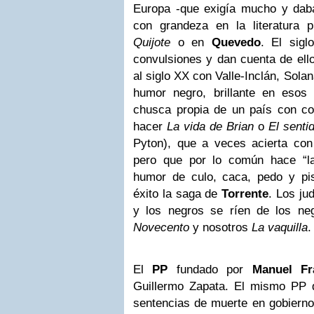
Europa -que exigía mucho y dab
con grandeza en la literatura 
Quijote
o en
Quevedo
. El sigl
convulsiones y dan cuenta de ello
al siglo XX con Valle-Inclán, Sola
humor negro, brillante en esos 
chusca propia de un país con c
hacer
La vida de Brian
o
El senti
Pyton), que a veces acierta co
pero que por lo común hace “la
humor de culo, caca, pedo y pi
éxito la saga de
Torrente
. Los ju
y los negros se ríen de los negr
Novecento
y nosotros
La vaquilla
.
El
PP
fundado por
Manuel Fr
Guillermo Zapata. El mismo PP 
sentencias de muerte en gobiern