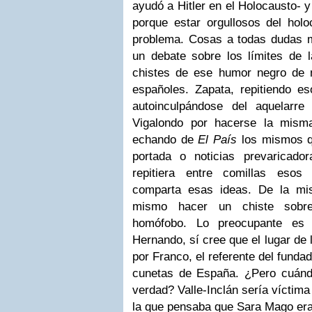
ayudó a Hitler en el Holocausto- y
porque estar orgullosos del holo
problema. Cosas a todas dudas 
un debate sobre los límites de l
chistes de ese humor negro de 
españoles. Zapata, repitiendo es
autoinculpándose del aquelarr
Vigalondo por hacerse la misma
echando de
El País
los mismos qu
portada o noticias prevaricado
repitiera entre comillas esos
comparta esas ideas. De la m
mismo hacer un chiste sobr
homófobo. Lo preocupante es 
Hernando, sí cree que el lugar de
por Franco, el referente del fundad
cunetas de España. ¿Pero cuánd
verdad? Valle-Inclán sería víctima
la que pensaba que Sara Mago era