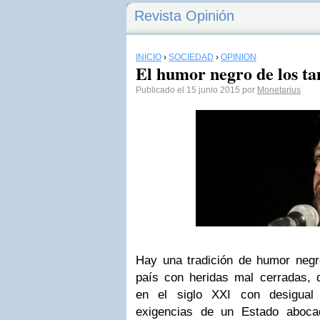
Revista Opinión
INICIO
›
SOCIEDAD
›
OPINIÓN
El humor negro de los ta
Publicado el 15 junio 2015 por
Monetarius
Hay una tradición de humor neg
país con heridas mal cerradas,
en el siglo XXI con desigual 
exigencias de un Estado aboca