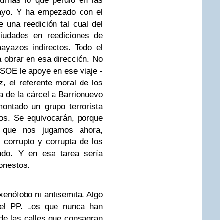
urnas lo que perdió en las
ayo. Y ha empezado con el
 una reedición tal cual del
ciudades en reediciones de
ayazos indirectos. Todo el
obrar en esa dirección. No
PSOE le apoye en ese viaje -
, el referente moral de los
a de la cárcel a Barrionuevo
ontado un grupo terrorista
os. Se equivocarán, porque
o que nos jugamos ahora,
corrupto y corrupta de los
ando. Y en esa tarea sería
honestos.
xenófobo ni antisemita. Algo
el PP. Los que nunca han
de las calles que consagran