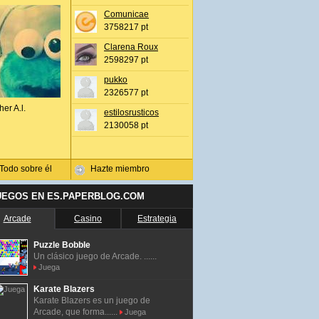
Comunicae
3758217 pt
Clarena Roux
2598297 pt
pukko
2326577 pt
her A.l.
estilosrusticos
2130058 pt
Todo sobre él
Hazte miembro
UEGOS EN ES.PAPERBLOG.COM
Arcade
Casino
Estrategia
Puzzle Bobble
Un clásico juego de Arcade. ......
Juega
Karate Blazers
Karate Blazers es un juego de
Arcade, que forma......
Juega