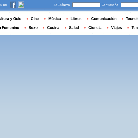
s en
Seudónimo
Contraseña
ltura y Ocio
Cine
Música
Libros
Comunicación
Tecnol
n Femenino
Sexo
Cocina
Salud
Ciencia
Viajes
Ten