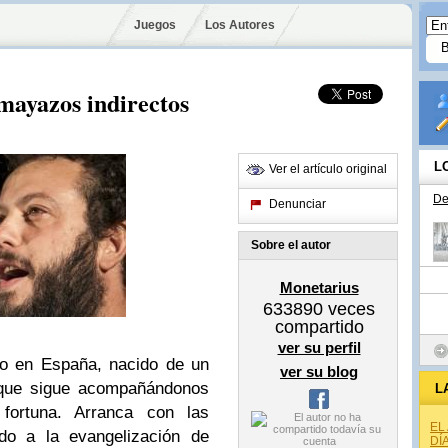
Juegos
Los Autores
mayazos indirectos
L
Ver el artículo original
De
Denunciar
Sobre el autor
Monetarius
633890
veces
compartido
ver su perfil
ro en España, nacido de un
ver su blog
 que sigue acompañándonos
L
fortuna. Arranca con las
EL
do a la evangelización de
DÍ