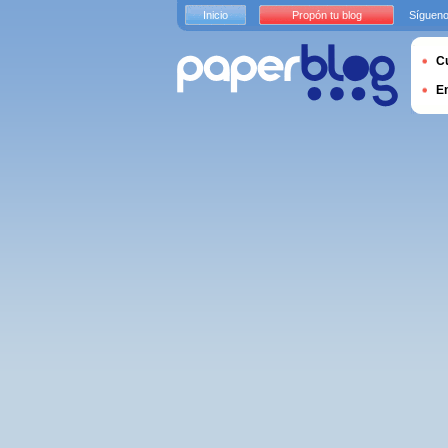
Inicio
Propón tu blog
Sígueno
Cu
E