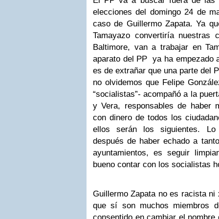
El PP va a buscar fuera de las 
elecciones del domingo 24 de m
caso de Guillermo Zapata. Ya que
Tamayazo convertiría nuestras 
Baltimore, van a trabajar en Tam
aparato del PP ya ha empezado a 
es de extrañar que una parte del 
no olvidemos que Felipe González
“socialistas”- acompañó a la puert
y Vera, responsables de haber m
con dinero de todos los ciudadan
ellos serán los siguientes. L
después de haber echado a tanto 
ayuntamientos, es seguir limpi
bueno contar con los socialistas 
Guillermo Zapata no es racista ni 
que sí son muchos miembros d
consentido en cambiar el nombre 