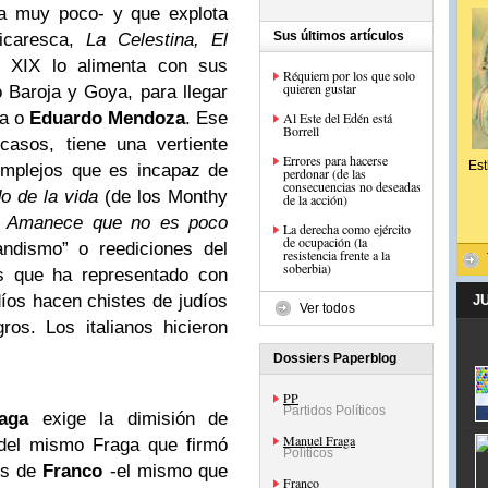
a muy poco- y que explota
Sus últimos artículos
picaresca,
La Celestina, El
o XIX lo alimenta con sus
Réquiem por los que solo
quieren gustar
 Baroja y Goya, para llegar
na o
Eduardo Mendoza
. Ese
Al Este del Edén está
Borrell
casos, tiene una vertiente
Errores para hacerse
Est
omplejos que es incapaz de
perdonar (de las
consecuencias no deseadas
do de la vida
(de los Monthy
de la acción)
n
Amanece que no es poco
La derecha como ejército
de ocupación (la
ndismo” o reediciones del
resistencia frente a la
soberbia)
s que ha representado con
díos hacen chistes de judíos
J
Ver todos
os. Los italianos hicieron
Dossiers Paperblog
PP
Partidos Políticos
aga
exige la dimisión de
Manuel Fraga
del mismo Fraga que firmó
Políticos
os de
Franco
-el mismo que
Franco