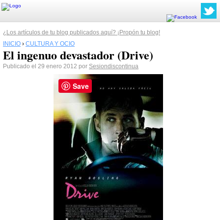
¿Los artículos de tu blog publicados aquí? ¡Propón tu blog!
INICIO
›
CULTURA Y OCIO
El ingenuo devastador (Drive)
Publicado el 29 enero 2012 por
Sesiondiscontinua
Save