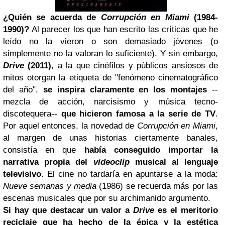
¿Quién se acuerda de
Corrupción en Miami
(1984-
1990)?
Al parecer los que han escrito las críticas que he
leído no la vieron o son demasiado jóvenes (o
simplemente no la valoran lo suficiente). Y sin embargo,
Drive
(2011)
, a la que cinéfilos y públicos ansiosos de
mitos otorgan la etiqueta de "fenómeno cinematográfico
del año",
se inspira claramente en los montajes
--
mezcla de acción, narcisismo y música tecno-
discotequera--
que hicieron famosa a la serie de TV
.
Por aquel entonces, la novedad de
Corrupción en Miami
,
al margen de unas historias ciertamente banales,
consistía en que
había conseguido importar la
narrativa propia del
videoclip
musical al lenguaje
televisivo
. El cine no tardaría en apuntarse a la moda:
Nueve semanas y media
(1986) se recuerda más por las
escenas musicales que por su archimanido argumento.
Si hay que destacar un valor a
Drive
es el meritorio
reciclaje que ha hecho de la épica y la estética