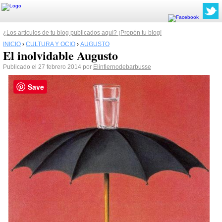
¿Los artículos de tu blog publicados aquí? ¡Propón tu blog!
INICIO
›
CULTURA Y OCIO
›
AUGUSTO
El inolvidable Augusto
Publicado el 27 febrero 2014 por
Elinfiernodebarbusse
Save