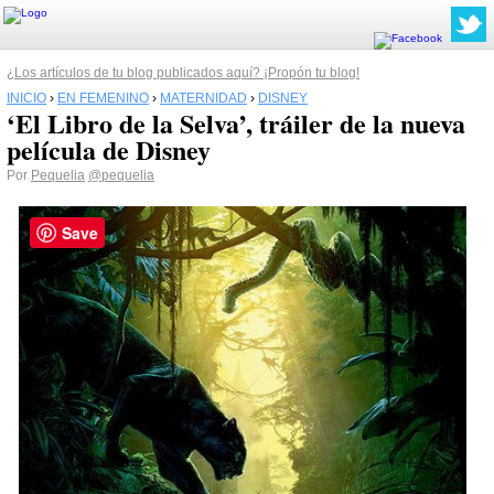
¿Los artículos de tu blog publicados aquí? ¡Propón tu blog!
INICIO
›
EN FEMENINO
›
MATERNIDAD
›
DISNEY
‘El Libro de la Selva’, tráiler de la nueva
película de Disney
Por
Pequelia
@pequelia
Save