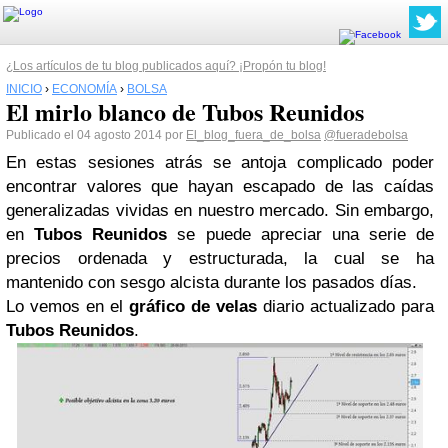
¿Los artículos de tu blog publicados aquí? ¡Propón tu blog!
INICIO
›
ECONOMÍA
›
BOLSA
El mirlo blanco de Tubos Reunidos
Publicado el 04 agosto 2014 por
El_blog_fuera_de_bolsa
@fueradebolsa
En estas sesiones atrás se antoja complicado poder
encontrar valores que hayan escapado de las caídas
generalizadas vividas en nuestro mercado. Sin embargo,
en
Tubos Reunidos
se puede apreciar una serie de
precios ordenada y estructurada, la cual se ha
mantenido con sesgo alcista durante los pasados días.
Lo vemos en el
gráfico de velas
diario actualizado para
Tubos Reunidos
.