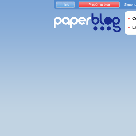
Inicio
Propón tu blog
Sígueno
Cu
E