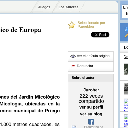
Juegos
Los Autores
Seleccionado por
gico de Europa
Paperblog
L
Ver el artículo original
De
Denunciar
Sobre el autor
Juroher
222
veces
ones del Jardín Micológico
compartido
Micología, ubicadas en la
ver su perfil
érmino municipal de Priego
ver su blog
14.000 metros cuadrados, es