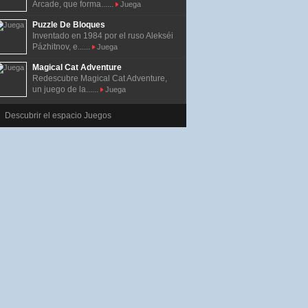
Arcade, que forma......
Juega
Puzzle De Bloques
Inventado en 1984 por el ruso Alekséi
Pázhitnov, e......
Juega
Magical Cat Adventure
Redescubre Magical Cat Adventure,
un juego de la......
Juega
Descubrir el espacio Juegos