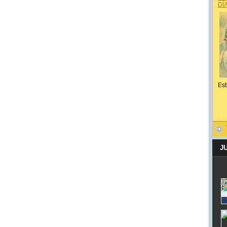
DÍ
Est
J