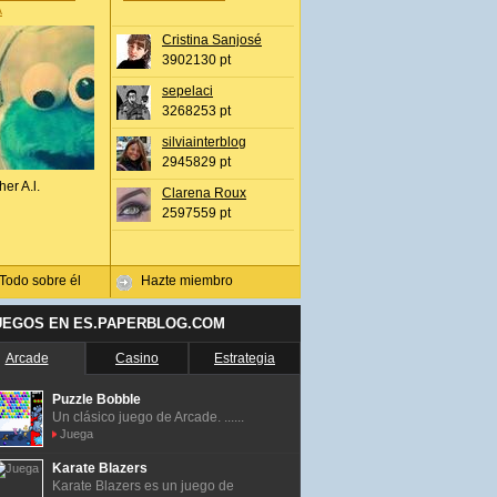
A
Cristina Sanjosé
3902130 pt
sepelaci
3268253 pt
silviainterblog
2945829 pt
her A.l.
Clarena Roux
2597559 pt
Todo sobre él
Hazte miembro
UEGOS EN ES.PAPERBLOG.COM
Arcade
Casino
Estrategia
Puzzle Bobble
Un clásico juego de Arcade. ......
Juega
Karate Blazers
Karate Blazers es un juego de