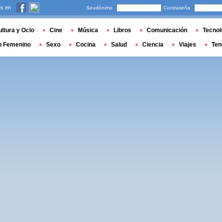
s en
Seudónimo
Contraseña
ltura y Ocio
Cine
Música
Libros
Comunicación
Tecnol
n Femenino
Sexo
Cocina
Salud
Ciencia
Viajes
Ten