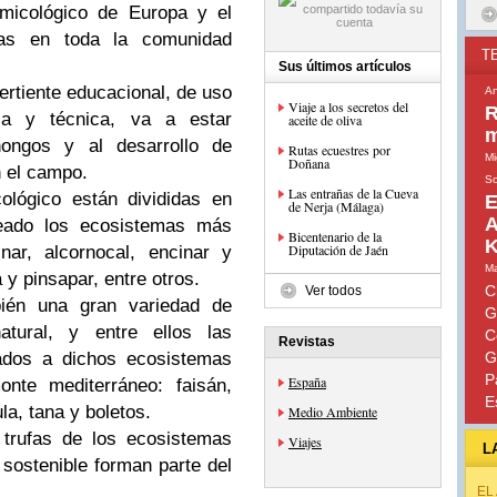
 micológico de Europa y el
fas en toda la comunidad
T
Sus últimos artículos
ertiente educacional, de uso
An
Viaje a los secretos del
R
fica y técnica, va a estar
aceite de oliva
m
ongos y al desarrollo de
Rutas ecuestres por
Mi
Doñana
n el campo.
So
Las entrañas de la Cueva
ológico están divididas en
E
de Nerja (Málaga)
A
eado los ecosistemas más
Bicentenario de la
K
Diputación de Jaén
nar, alcornocal, encinar y
Ma
a y pinsapar, entre otros.
C
Ver todos
bién una gran variedad de
G
tural, y entre ellos las
C
Revistas
iados a dichos ecosistemas
G
P
España
onte mediterráneo: faisán,
E
la, tana y boletos.
Medio Ambiente
 trufas de los ecosistemas
Viajes
L
 sostenible forman parte del
EL