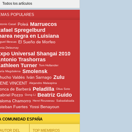
Todos los artículos
EMAS POPULARES
Marruecos
Poleá
tonio Casal
afael Spregelburd
area negra en Luisiana
El Sueño de Morfeo
guel Illescas
nia Delaunay
xpo Universal Shangai 2010
ntonio Trashorras
athleen Turner
Tom Hollander
Smolensk
ría Magdalena
Zulu
hucho Valdés
Iván Sarnago
ENE VINCENT
Alejandro Malaspina
Peladilla
onca de Barberá
Oliva Soto
Beatriz Guido
abriel Pozzo
Gong Li
aloma Chamorro
Henri Rousseau
Sabadabada
steban Fuertes
Yossi Benayoun
A COMUNIDAD ESPAÑA
 AUTOR DEL
TOP MIEMBROS