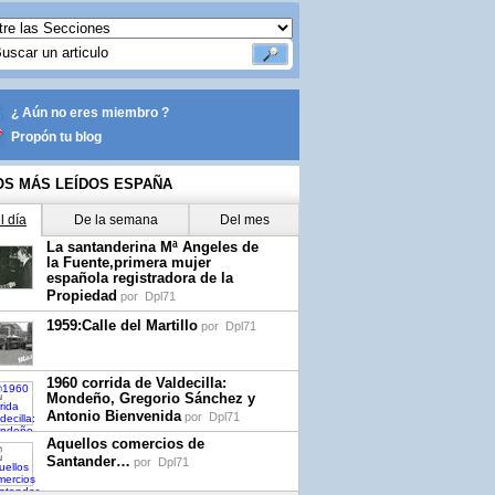
¿ Aún no eres miembro ?
Propón tu blog
OS MÁS LEÍDOS ESPAÑA
l día
De la semana
Del mes
La santanderina Mª Angeles de
la Fuente,primera mujer
española registradora de la
Propiedad
por
Dpl71
1959:Calle del Martillo
por
Dpl71
1960 corrida de Valdecilla:
Mondeño, Gregorio Sánchez y
Antonio Bienvenida
por
Dpl71
Aquellos comercios de
Santander…
por
Dpl71