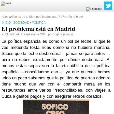
¿Los artículos de tu blog publicados aquí? ¡Propón tu blog!
INICIO
›
SOCIEDAD
›
POLÍTICA
El problema está en Madrid
Publicado el 30 septiembre 2015 por
Vigilis
@vigilis
La política española es como un bol de leche al que le
vas metiendo tosta ricas como si no hubiera mañana.
Sabes que la leche desbordará —jamás se para antes—,
pero no sabes exactamente por dónde desbordará. Al
menos estas sopas son la faceta pública de la política
española —concédanme eso—, ya que quienes hemos
leído un poco sabemos que la política de puertas adentro
tiene mucho que ver con el compartir mesa en los
restaurantes entre varios irreconciliables, con viajes a
Cuba a gastos pagos y con asegurar retiros dorados.