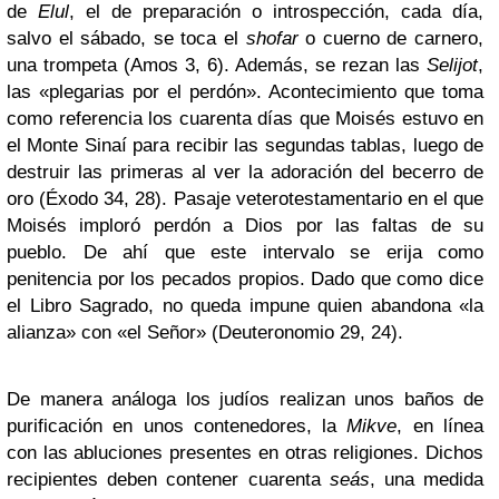
de
Elul
, el de preparación o introspección, cada día,
salvo el sábado, se toca el
shofar
o cuerno de carnero,
una trompeta (Amos 3, 6). Además, se rezan las
Selijot
,
las «plegarias por el perdón». Acontecimiento que toma
como referencia los cuarenta días que Moisés estuvo en
el Monte Sinaí para recibir las segundas tablas, luego de
destruir las primeras al ver la adoración del becerro de
oro (Éxodo 34, 28). Pasaje veterotestamentario en el que
Moisés imploró perdón a Dios por las faltas de su
pueblo. De ahí que este intervalo se erija como
penitencia por los pecados propios. Dado que como dice
el Libro Sagrado, no queda impune quien abandona «la
alianza» con «el Señor» (Deuteronomio 29, 24).
De manera análoga los judíos realizan unos baños de
purificación en unos contenedores, la
Mikve
, en línea
con las abluciones presentes en otras religiones. Dichos
recipientes deben contener cuarenta
seás
, una medida