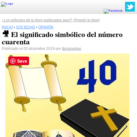
¿Los artículos de tu blog publicados aquí? ¡Propón tu blog!
INICIO
›
SOCIEDAD
›
OPINIÓN
🎥 El significado simbólico del número
cuarenta
Publicado el 03 diciembre 2019 por
Ibizamelian
Save