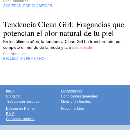
Por
Comunicae
SOCIEDAD
POR CLASIFICAR
,
Tendencia Clean Girl: Fragancias que
potencian el olor natural de tu piel
En los últimos años, la tendencia Clean Girl ha transformado por
completo el mundo de la moda y la b
Leer el resto
Por
Nicolases
BELLEZA
EN FEMENINO
,
Inicio
Presentación
Contacto
Condiciones generales
Trabaja con nosotros
Menciones legales
Dossier de Prensa
Propón tu blog
F.A.Q.
Gestionar cookies