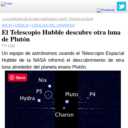
¿Los artículos de tu blog publicados aquí? ¡Propón tu blog!
INICIO
›
CIENCIA
›
CIENCIAS DEL UNIVERSO
El Telescopio Hubble descubre otra luna
de Plutón
Por
Lmb
Un equipo de astrónomos usando el Telescopio Espacial
Hubble de la NASA informó el descubrimiento de otra
luna alrededor del planeta enano Plutón.
Save