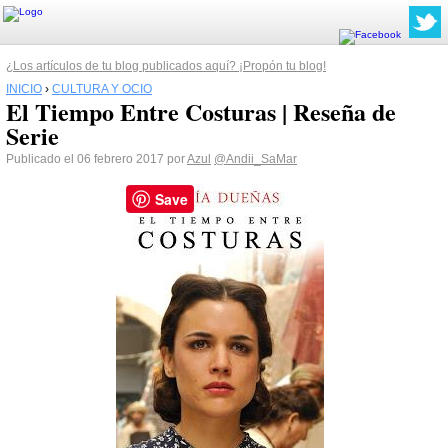
¿Los artículos de tu blog publicados aquí? ¡Propón tu blog!
INICIO
›
CULTURA Y OCIO
El Tiempo Entre Costuras | Reseña de
Serie
Publicado el 06 febrero 2017 por
Azul
@Andii_SaMar
Save