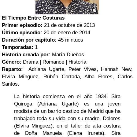
El Tiempo Entre Costuras
Primer episodio:
21 de octubre de 2013
Último episodio:
20 de enero de 2014
Duración por capítulo:
45 mintuos
Temporadas:
1
Historia creada por:
María Dueñas
Género:
Drama | Romance | Historia
Reparto:
Adriana Ugarte, Peter Vives, Hannah New,
Elvira Mínguez, Rubén Cortada, Alba Flores, Carlos
Santos.
La historia comienza en el año 1934. Sira
Quiroga (Adriana Ugarte) es una joven
modista de un barrio castizo de Madrid que ha
trabajado toda su vida con su madre, Dolores
(Elvira Minguez), en el taller de alta costura
de Doña Manuela (Elena Irureta). Sira