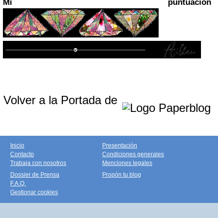
Mi puntuación
Volver a la Portada de
Inicio
Presentación
Contacto
Condiciones generales
Trabaja con nosotros
Menciones legales
Dossier de Prensa
Propón tu blog
F.A.Q.
Gestionar cookies