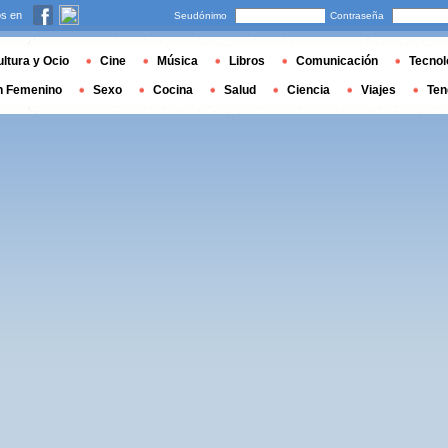
s en
Seudónimo
Contraseña
ltura y Ocio
Cine
Música
Libros
Comunicación
Tecnol
n Femenino
Sexo
Cocina
Salud
Ciencia
Viajes
Ten