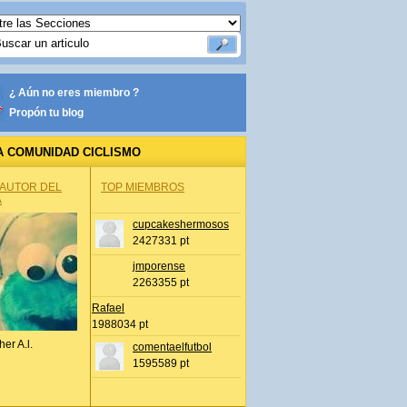
¿ Aún no eres miembro ?
Propón tu blog
A COMUNIDAD CICLISMO
 AUTOR DEL
TOP MIEMBROS
A
cupcakeshermosos
2427331 pt
jmporense
2263355 pt
Rafael
1988034 pt
her A.l.
comentaelfutbol
1595589 pt