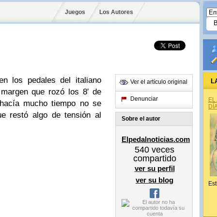
Juegos
Los Autores
n los pedales del italiano
L
Ver el artículo original
 margen que rozó los 8′ de
Denunciar
EL
 hacía mucho tiempo no se
DÍ
e restó algo de tensión al
Sobre el autor
Elpedalnoticias.com
540
veces
compartido
ver su perfil
ver su blog
Est