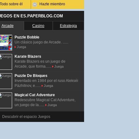
Todo sobre él
Hazte miembro
UEGOS EN ES.PAPERBLOG.COM
Arcade
Casino
Estrategia
Puzzle Bobble
Un clásico juego de Arcade. ......
Juega
Karate Blazers
Karate Blazers es un juego de
Arcade, que forma......
Juega
Puzzle De Bloques
Inventado en 1984 por el ruso Alekséi
Pázhitnov, e......
Juega
Magical Cat Adventure
Redescubre Magical Cat Adventure,
un juego de la......
Juega
Descubrir el espacio Juegos