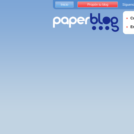
Inicio
Propón tu blog
Sígueno
Cu
E