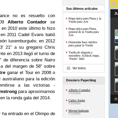
Sus últimos artículos
J
ance no es resuelto con
Etapa épica para Plaza y la
Vuelta para Aru
2009
Alberto Contador
se
 en 2010 este último lo hizo
Etapa épica para Plaza,
general de la Vuelta para
 en 2011 Cadel Evans batió
Aru
peón luxemburgués; en 2012
Dumoulin hace méritos
para ganar la Vuelta
3′ 21” a su gregario Chris
Vuelta de etiqueta y
nte en 2013 llegó el turno de
renombre: Schleck etapa,
‘Purito’ líder
 de diferencia sobre Nairo
ca del margen de 58” sobre
Ver todos
tre
ganar el Tour en 2008 o
 australiano para la edición
Dossiers Paperblog
itirse a las victorias -
Alberto Contador
mstrong
para aproximarnos
Ciclistas
 en la ronda gala del 2014.
Carlos Sastre
Ciclistas
Miguel Indurain
y ha entrado en el Olimpo de
Ciclistas