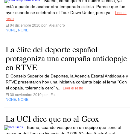
Bueno, como quien no quiere la cosa, ya
está a punto de acabar otra temporada ciclista. Parece que fue
ayer cuando se celebraba el Tour Down Under, pero ya...
Leer el
resto
El 04 diciembre 2010 por
Alejandro
NONE
NONE
,
La élite del deporte español
protagoniza una campaña antidopaje
en RTVE
El Consejo Superior de Deportes, la Agencia Estatal Antidopaje y
RTVE presentaron hoy una iniciativa conjunta bajo el lema "Con
el dopaje, tolerancia cero" y...
Leer el resto
El 30 noviembre 2010 por
Fat
NONE
NONE
,
La UCI dice que no al Geox
Bueno, cuando ves que en un equipo que tiene al
ganador del Tour de Francia de 2.008 (Carlos Sastre) y al