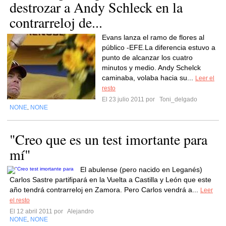
destrozar a Andy Schleck en la
contrarreloj de...
Evans lanza el ramo de flores al
público -EFE.La diferencia estuvo a
punto de alcanzar los cuatro
minutos y medio. Andy Schelck
caminaba, volaba hacia su...
Leer el
resto
El 23 julio 2011 por
Toni_delgado
NONE
NONE
,
"Creo que es un test imortante para
mí"
El abulense (pero nacido en Leganés)
Carlos Sastre partifipará en la Vuelta a Castilla y León que este
año tendrá contrarreloj en Zamora. Pero Carlos vendrá a...
Leer
el resto
El 12 abril 2011 por
Alejandro
NONE
NONE
,