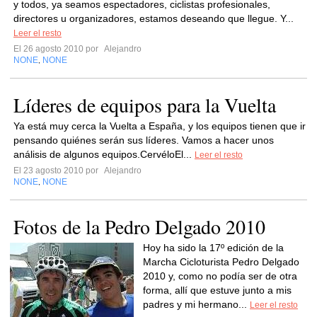
y todos, ya seamos espectadores, ciclistas profesionales,
directores u organizadores, estamos deseando que llegue. Y...
Leer el resto
El 26 agosto 2010 por
Alejandro
NONE
NONE
,
Líderes de equipos para la Vuelta
Ya está muy cerca la Vuelta a España, y los equipos tienen que ir
pensando quiénes serán sus líderes. Vamos a hacer unos
análisis de algunos equipos.CervéloEl...
Leer el resto
El 23 agosto 2010 por
Alejandro
NONE
NONE
,
Fotos de la Pedro Delgado 2010
Hoy ha sido la 17º edición de la
Marcha Cicloturista Pedro Delgado
2010 y, como no podía ser de otra
forma, allí que estuve junto a mis
padres y mi hermano...
Leer el resto