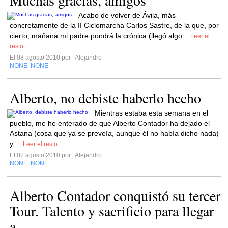
Muchas gracias, amigos
Acabo de volver de Ávila, más
concretamente de la II Ciclomarcha Carlos Sastre, de la que, por
cierto, mañana mi padre pondrá la crónica (llegó algo...
Leer el
resto
El 08 agosto 2010 por
Alejandro
NONE
NONE
,
Alberto, no debiste haberlo hecho
Mientras estaba esta semana en el
pueblo, me he enterado de que Alberto Contador ha dejado el
Astana (cosa que ya se preveía, aunque él no había dicho nada)
y,...
Leer el resto
El 07 agosto 2010 por
Alejandro
NONE
NONE
,
Alberto Contador conquistó su tercer
Tour. Talento y sacrificio para llegar
a...