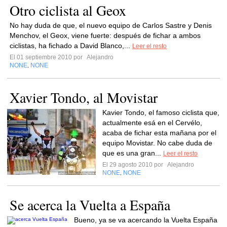
Otro ciclista al Geox
No hay duda de que, el nuevo equipo de Carlos Sastre y Denis
Menchov, el Geox, viene fuerte: después de fichar a ambos
ciclistas, ha fichado a David Blanco,...
Leer el resto
El 01 septiembre 2010 por
Alejandro
NONE
NONE
,
Xavier Tondo, al Movistar
Kavier Tondo, el famoso ciclista que,
actualmente esá en el Cervélo,
acaba de fichar esta mañana por el
equipo Movistar. No cabe duda de
que es una gran...
Leer el resto
El 29 agosto 2010 por
Alejandro
NONE
NONE
,
Se acerca la Vuelta a España
Bueno, ya se va acercando la Vuelta España