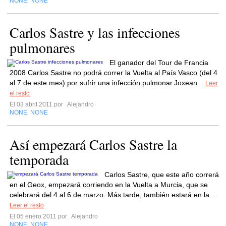
NONE
NONE
,
Carlos Sastre y las infecciones
pulmonares
El ganador del Tour de Francia
2008 Carlos Sastre no podrá correr la Vuelta al País Vasco (del 4
al 7 de este mes) por sufrir una infección pulmonar.Joxean...
Leer
el resto
El 03 abril 2011 por
Alejandro
NONE
NONE
,
Así empezará Carlos Sastre la
temporada
Carlos Sastre, que este año correrá
en el Geox, empezará corriendo en la Vuelta a Murcia, que se
celebrará del 4 al 6 de marzo. Más tarde, también estará en la...
Leer el resto
El 05 enero 2011 por
Alejandro
NONE
NONE
,