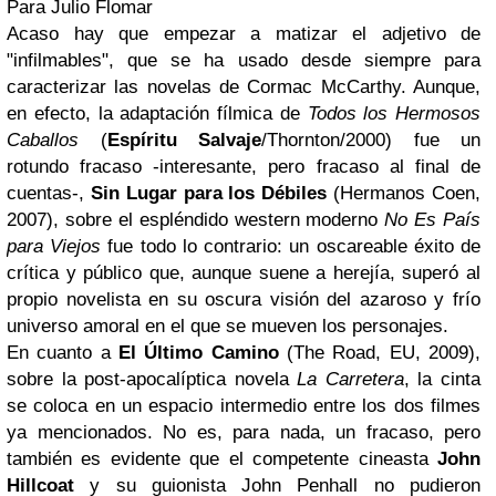
Para Julio Flomar
Acaso hay que empezar a matizar el adjetivo de
"infilmables", que se ha usado desde siempre para
caracterizar las novelas de Cormac McCarthy. Aunque,
en efecto, la adaptación fílmica de
Todos los Hermosos
Caballos
(
Espíritu Salvaje
/Thornton/2000) fue un
rotundo fracaso -interesante, pero fracaso al final de
cuentas-,
Sin Lugar para los Débiles
(Hermanos Coen,
2007), sobre el espléndido western moderno
No Es País
para Viejos
fue todo lo contrario: un oscareable éxito de
crítica y público que, aunque suene a herejía, superó al
propio novelista en su oscura visión del azaroso y frío
universo amoral en el que se mueven los personajes.
En cuanto a
El Último Camino
(The Road, EU, 2009),
sobre la post-apocalíptica novela
La Carretera
, la cinta
se coloca en un espacio intermedio entre los dos filmes
ya mencionados. No es, para nada, un fracaso, pero
también es evidente que el competente cineasta
John
Hillcoat
y su guionista John Penhall no pudieron