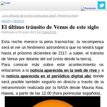
¿Los artículos de tu blog publicados aquí? ¡Propón tu blog!
INICIO
›
CIENCIA
El último tránsito de Venus de este siglo
Publicado el 05 junio 2012 por
Ozelu1525
Esta noche merece la pena trasnochar, la recompensa
será el ver un fenómeno astronómico que no tendrá lugar
hasta el próximo diciembre de 2117. a saber, el tránsito
de Venus por delante del sol (visto desde la tierra).
Para conocer más sobre este acontecimiento os
enlazamos a la
noticia aparecida en la web de rtve
y a
la
noticia aparecida en el periódico digital abc
donde
será posible también seguirlo en directo a través de la
retransmisión realizada por la NASA desde Mauna Kea,
Hawaii, a partir de las 12.00 (hora peninsular española).