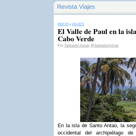
Revista Viajes
INICIO
›
VIAJES
El Valle de Paul en la is
Cabo Verde
Por
Salvador Aznar
@SalvadorAznar
En la isla de Santo Antao, la se
occidental del archipiélago d