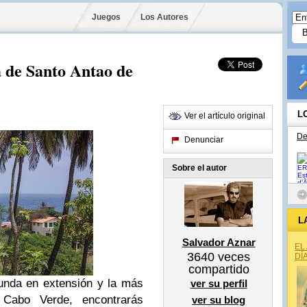
Juegos
Los Autores
la de Santo Antao de
L
Ver el artículo original
De
Denunciar
Sobre el autor
L
Salvador Aznar
EL
3640
veces
DÍ
compartido
gunda en extensión y la más
ver su perfil
e Cabo Verde, encontrarás
ver su blog