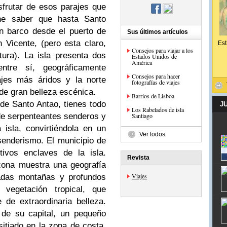
sfrutar de esos parajes que
ne saber que hasta Santo
n barco desde el puerto de
Sus últimos artículos
 Vicente, (pero esta claro,
Est
Consejos para viajar a los
tura).
La isla presenta dos
Estados Unidos de
América
entre sí, geográficamente
Consejos para hacer
ajes más áridos y la norte
fotografías de viajes
 de gran belleza escénica.
Barrios de Lisboa
a de Santo Antao, tienes todo
J
Los Rabelados de isla
de serpenteantes senderos y
Santiago
isla, convirtiéndola en un
Ver todos
 senderismo.
El municipio de
ivos enclaves de la isla.
Revista
 zona muestra una geografía
Viajes
vadas montañas y profundos
 vegetación tropical, que
 de extraordinaria belleza.
de su capital, un pequeño
sitiado en la zona de costa.