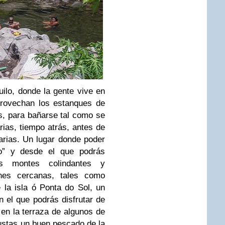
quilo, donde la gente vive en
provechan los estanques de
s, para bañarse tal como se
ias, tiempo atrás, antes de
arias. Un lugar donde poder
do” y desde el que podrás
s montes colindantes y
ones cercanas, tales como
 la isla ó Ponta do Sol, un
 el que podrás disfrutar de
 en la terraza de algunos de
ustas un buen pescado de la