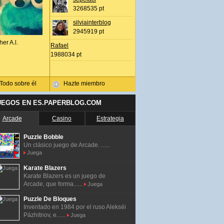
3268535 pt
silviainterblog
2945919 pt
her A.l.
Rafael
1988034 pt
Todo sobre él
Hazte miembro
UEGOS EN ES.PAPERBLOG.COM
Arcade
Casino
Estrategia
Puzzle Bobble
Un clásico juego de Arcade. ......
Juega
Karate Blazers
Karate Blazers es un juego de
Arcade, que forma......
Juega
Puzzle De Bloques
Inventado en 1984 por el ruso Alekséi
Pázhitnov, e......
Juega