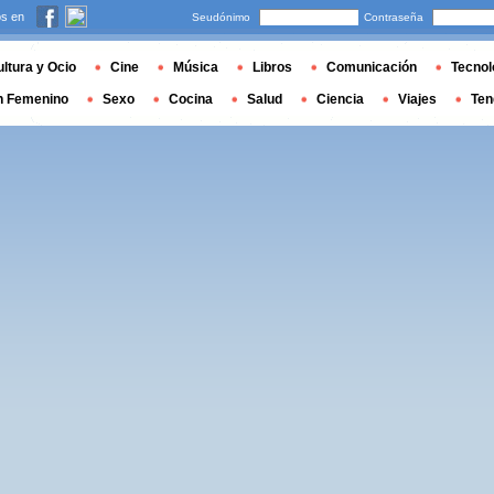
s en
Seudónimo
Contraseña
ltura y Ocio
Cine
Música
Libros
Comunicación
Tecnol
n Femenino
Sexo
Cocina
Salud
Ciencia
Viajes
Ten