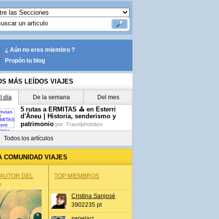
¿ Aún no eres miembro ?
Propón tu blog
OS MÁS LEÍDOS VIAJES
l día
De la semana
Del mes
5 rutas a ERMITAS ⛪ en Esterri
d'Àneu | Historia, senderismo y
patrimonio
por
Travelphotobox
Todos los artículos
A COMUNIDAD VIAJES
 AUTOR DEL
TOP MIEMBROS
A
Cristina Sanjosé
3902235 pt
sepelaci