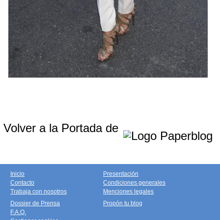
Volver a la Portada de
Inicio
Presentación
Contacto
Condiciones generales
Trabaja con nosotros
Menciones legales
Dossier de Prensa
Propón tu blog
F.A.Q.