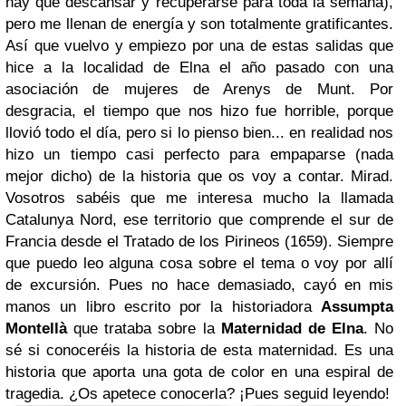
hay que descansar y recuperarse para toda la semana),
pero me llenan de energía y son totalmente gratificantes.
Así que vuelvo y empiezo por una de estas salidas que
hice a la localidad de Elna el año pasado con una
asociación de mujeres de Arenys de Munt. Por
desgracia, el tiempo que nos hizo fue horrible, porque
llovió todo el día, pero si lo pienso bien... en realidad nos
hizo un tiempo casi perfecto para empaparse (nada
mejor dicho) de la historia que os voy a contar. Mirad.
Vosotros sabéis que me interesa mucho la llamada
Catalunya Nord, ese territorio que comprende el sur de
Francia desde el Tratado de los Pirineos (1659). Siempre
que puedo leo alguna cosa sobre el tema o voy por allí
de excursión. Pues no hace demasiado, cayó en mis
manos un libro escrito por la historiadora
Assumpta
Montellà
que trataba sobre la
Maternidad de Elna
. No
sé si conoceréis la historia de esta maternidad. Es una
historia que aporta una gota de color en una espiral de
tragedia. ¿Os apetece conocerla? ¡Pues seguid leyendo!