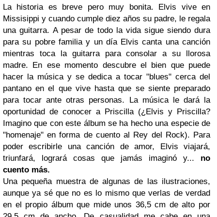
La historia es breve pero muy bonita. Elvis vive en
Missisippi y cuando cumple diez años su padre, le regala
una guitarra. A pesar de todo la vida sigue siendo dura
para su pobre familia y un día Elvis canta una canción
mientras toca la guitarra para consolar a su llorosa
madre. En ese momento descubre el bien que puede
hacer la música y se dedica a tocar "blues" cerca del
pantano en el que vive hasta que se siente preparado
para tocar ante otras personas. La música le dará la
oportunidad de conocer a Priscilla (¿Elvis y Priscilla?
Imagino que con este álbum se ha hecho una especie de
"homenaje" en forma de cuento al Rey del Rock). Para
poder escribirle una canción de amor, Elvis viajará,
triunfará, logrará cosas que jamás imaginó y...
no
cuento más.
Una pequeña muestra de algunas de las ilustraciones,
aunque ya sé que no es lo mismo que verlas de verdad
en el propio álbum que mide unos 36,5 cm de alto por
29,5 cm de ancho. De casualidad me cabe en una