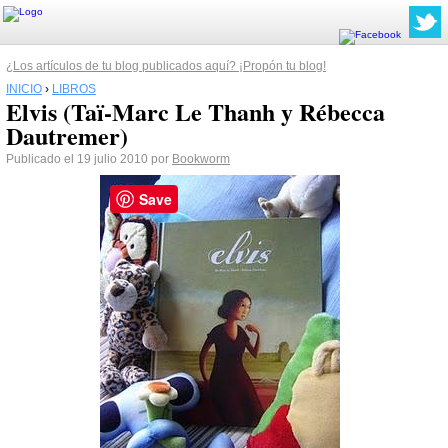
¿Los artículos de tu blog publicados aquí? ¡Propón tu blog!
INICIO
›
LIBROS
Elvis (Taï-Marc Le Thanh y Rébecca
Dautremer)
Publicado el 19 julio 2010 por
Bookworm
Save