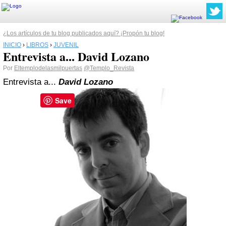
¿Los artículos de tu blog publicados aquí? ¡Propón tu blog!
INICIO
›
LIBROS
›
JUVENIL
Entrevista a... David Lozano
Por
Eltemplodelasmilpuertas
@Templo_Revista
Entrevista a...
David Lozano
Save