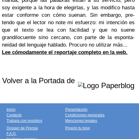
manda, porque las palabras es­tán a su servicio, pero
soy exigente a la hora de elegirlas, y las modifico has­ta
estar conforme con cómo suenan. Sin embargo, pre­
tendo que el lector no note mi esfuer­zo: mi intención es
que el texto se lea con facilidad y que no suene
grandilocuente sino cerca­no, con parte de la esponta­
neidad del lenguaje hablado. Procuro no utilizar más...
Lee
cómodamente el reportaje completo en la web.
Volver a la Portada de
Inicio
Presentación
Contacto
Condiciones generales
Trabaja con nosotros
Menciones legales
Dossier de Prensa
Propón tu blog
F.A.Q.