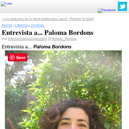
¿Los artículos de tu blog publicados aquí? ¡Propón tu blog!
INICIO
›
LIBROS
›
JUVENIL
Entrevista a... Paloma Bordons
Por
Eltemplodelasmilpuertas
@Templo_Revista
Entrevista a...
Paloma Bordons
Save