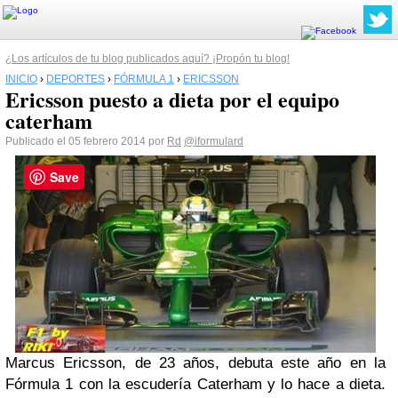
¿Los artículos de tu blog publicados aquí? ¡Propón tu blog!
INICIO
›
DEPORTES
›
FÓRMULA 1
›
ERICSSON
Ericsson puesto a dieta por el equipo
caterham
Publicado el 05 febrero 2014 por
Rd
@iformulard
Save
Marcus Ericsson, de 23 años, debuta este año en la
Fórmula 1 con la escudería Caterham y lo hace a dieta.