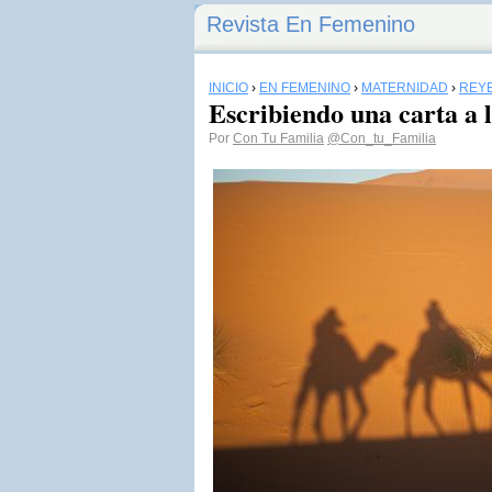
Revista En Femenino
INICIO
›
EN FEMENINO
›
MATERNIDAD
›
REY
Escribiendo una carta a 
Por
Con Tu Familia
@Con_tu_Familia