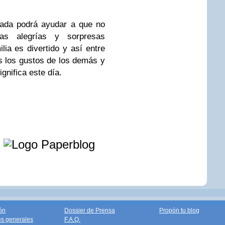
sada podrá ayudar a que no
s alegrías y sorpresas
lia es divertido y así entre
 los gustos de los demás y
gnifica este día.
e
ón
Dossier de Prensa
Propón tu blog
s generales
F.A.Q.