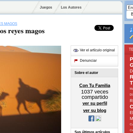
Juegos
Los Autores
ES MAGOS
los reyes magos
T
Ver el artículo original
P
Denunciar
G
D
Sobre el autor
R
T
Con Tu Familia
Ma
1037
veces
Dí
compartido
R
ver su perfil
C
ver su blog
E
M
Cu
Cr
Sus últimos artículos