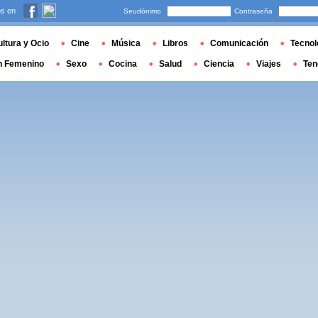
s en
Seudónimo
Contraseña
ltura y Ocio
Cine
Música
Libros
Comunicación
Tecnol
n Femenino
Sexo
Cocina
Salud
Ciencia
Viajes
Ten