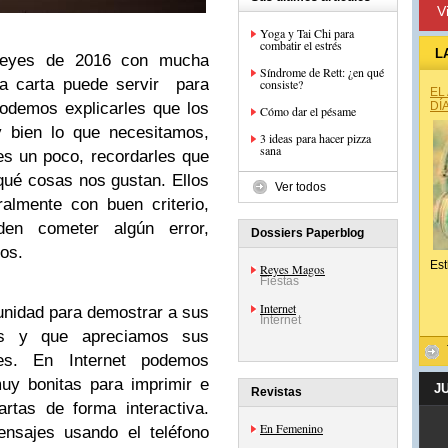
V
Yoga y Tai Chi para
combatir el estrés
L
Reyes de 2016 con mucha
Síndrome de Rett: ¿en qué
la carta puede servir para
consiste?
EL
Podemos explicarles que los
DÍ
Cómo dar el pésame
 bien lo que necesitamos,
3 ideas para hacer pizza
sana
s un poco, recordarles que
qué cosas nos gustan. Ellos
Ver todos
almente con buen criterio,
en cometer algún error,
Dossiers Paperblog
os.
Est
Reyes Magos
Fiestas
Internet
unidad para demostrar a sus
Internet
s y que apreciamos sus
ces. En Internet podemos
uy bonitas para imprimir e
J
Revistas
artas de forma interactiva.
En Femenino
nsajes usando el teléfono