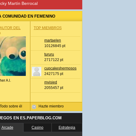
icky Martín Berrocal
A COMUNIDAD EN FEMENINO
 AUTOR DEL
TOP MIEMBROS
A
martaelen
10126845 pt
tururu
2717122 pt
cupcakeshermosos
2427175 pt
her A.l.
mvisied
2055457 pt
Todo sobre él
Hazte miembro
UEGOS EN ES.PAPERBLOG.COM
Arcade
Casino
Estrategia