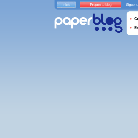
Inicio
Propón tu blog
Sígueno
Cu
E