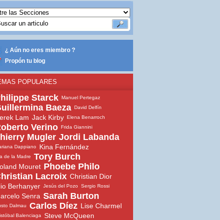
¿ Aún no eres miembro ?
Propón tu blog
EMAS POPULARES
hilippe Starck
Manuel Pertegaz
uillermina Baeza
David Delfín
erek Lam
Jack Kirby
Elena Benarroch
oberto Verino
Frida Giannini
hierry Mugler
Jordi Labanda
Kina Fernández
riana Dappiano
Tory Burch
a de la Madre
Phoebe Philo
oland Mouret
hristian Lacroix
Christian Dior
lio Berhanyer
Jesús del Pozo
Sergio Rossi
Sarah Burton
arcelo Senra
Carlos Díez
Lise Charmel
sto Dalmau
Steve McQueen
istóbal Balenciaga