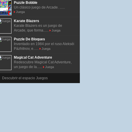
Puzzle Bobble
Un clásico juego de Arcade. ......
Juega
Karate Blazers
Karate Blazers es un juego de
Arcade, que forma......
Juega
Puzzle De Bloques
Inventado en 1984 por el ruso Alekséi
Pázhitnov, e......
Juega
Magical Cat Adventure
Redescubre Magical Cat Adventure,
un juego de la......
Juega
Descubrir el espacio Juegos