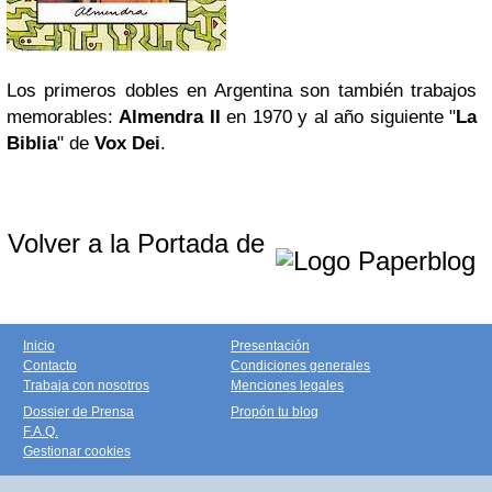
Los primeros dobles en Argentina son también trabajos
memorables:
Almendra II
en 1970 y al año siguiente "
La
Biblia
" de
Vox Dei
.
Volver a la Portada de
Inicio
Presentación
Contacto
Condiciones generales
Trabaja con nosotros
Menciones legales
Dossier de Prensa
Propón tu blog
F.A.Q.
Gestionar cookies