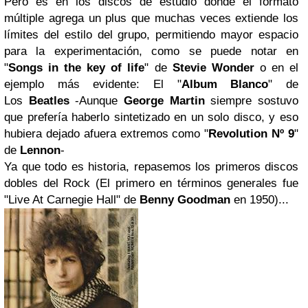
Pero es en los discos de estudio donde el formato
múltiple agrega un plus que muchas veces extiende los
límites del estilo del grupo, permitiendo mayor espacio
para la experimentación, como se puede notar en
"
Songs in the key of life
" de
Stevie Wonder
o en el
ejemplo más evidente: El "
Album Blanco
" de
Los
Beatles
-Aunque
George Martin
siempre sostuvo
que prefería haberlo sintetizado en un solo disco, y eso
hubiera dejado afuera extremos como "
Revolution Nº 9
"
de
Lennon
-
Ya que todo es historia, repasemos los primeros discos
dobles del Rock (El primero en términos generales fue
"Live At Carnegie Hall" de
Benny Goodman
en 1950)...