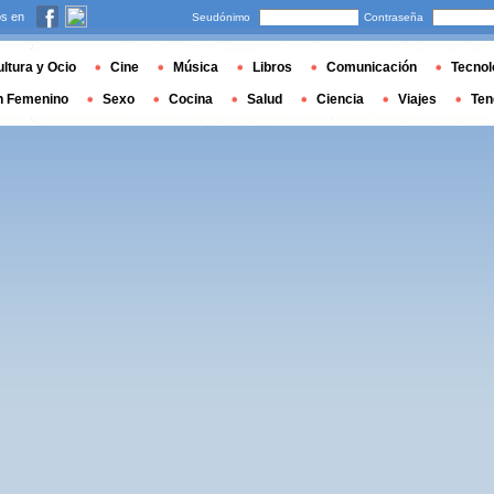
s en
Seudónimo
Contraseña
ltura y Ocio
Cine
Música
Libros
Comunicación
Tecnol
n Femenino
Sexo
Cocina
Salud
Ciencia
Viajes
Ten