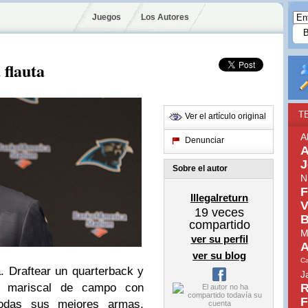
Juegos
Los Autores
 flauta
T
Ver el artículo original
A
Denunciar
A
J
Sobre el autor
N
F
Illegalreturn
V
19
veces
B
compartido
M
ver su perfil
A
ver su blog
Ca
. Draftear un quarterback y
J
n mariscal de campo con
R
F
todas sus mejores armas,