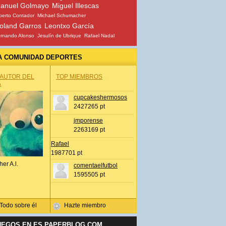
anuel Golmayo
Miguel Illescas
berto Contador
Michael Schumacher
oland Garros
Leontxo García
rnando Alonso
Jesulín de Ubrique
Rafael Nadal
A COMUNIDAD DEPORTES
 AUTOR DEL
TOP MIEMBROS
A
cupcakeshermosos
2427265 pt
jmporense
2263169 pt
Rafael
1987701 pt
her A.l.
comentaelfutbol
1595505 pt
Todo sobre él
Hazte miembro
UEGOS EN ES.PAPERBLOG.COM