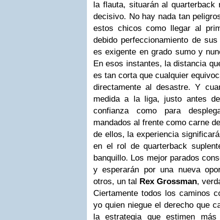
la flauta, situarán al quarterbac
decisivo. No hay nada tan peligro
estos chicos como llegar al pri
debido perfeccionamiento de sus
es exigente en grado sumo y nunc
En esos instantes, la distancia qu
es tan corta que cualquier equivo
directamente al desastre. Y cu
medida a la liga, justo antes de
confianza como para despleg
mandados al frente como carne de
de ellos, la experiencia significa
en el rol de quarterback suplent
banquillo. Los mejor parados con
y esperarán por una nueva opor
otros, un tal
Rex Grossman
, verd
Ciertamente todos los caminos 
yo quien niegue el derecho que ca
la estrategia que estimen más