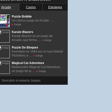
Arcade
Casino
Estrategia
Puzzle Bobble
Un clásico juego de Arcade. ......
Juega
Karate Blazers
Karate Blazers es un juego de
Arcade, que forma......
Juega
Puzzle De Bloques
Inventado en 1984 por el ruso Alekséi
Pázhitnov, e......
Juega
Magical Cat Adventure
Redescubre Magical Cat Adventure,
un juego de la......
Juega
Descubrir el espacio Juegos