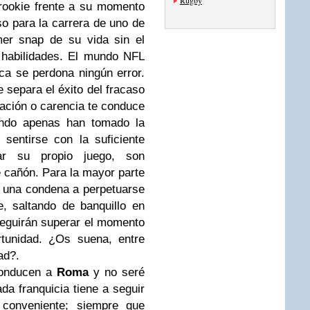
Rugby
k rookie frente a su momento
so para la carrera de uno de
mer snap de su vida sin el
 habilidades. El mundo NFL
a se perdona ningún error.
e separa el éxito del fracaso
cación o carencia te conduce
ando apenas han tomado la
 sentirse con la suficiente
ar su propio juego, son
 cañón. Para la mayor parte
rá una condena a perpetuarse
e, saltando de banquillo en
seguirán superar el momento
tunidad. ¿Os suena, entre
ad?.
conducen a
Roma
y no seré
da franquicia tiene a seguir
 conveniente; siempre que