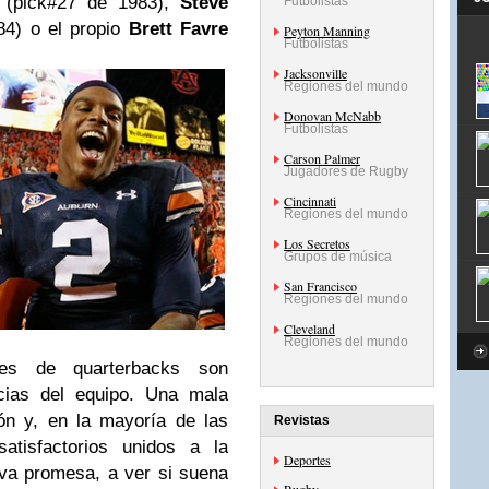
(pick#27 de 1983),
Steve
Futbolistas
84) o el propio
Brett Favre
Peyton Manning
Futbolistas
Jacksonville
Regiones del mundo
Donovan McNabb
Futbolistas
Carson Palmer
Jugadores de Rugby
Cincinnati
Regiones del mundo
Los Secretos
Grupos de música
San Francisco
Regiones del mundo
Cleveland
Regiones del mundo
es de quarterbacks son
ias del equipo. Una mala
ión y, en la mayoría de las
Revistas
satisfactorios unidos a la
Deportes
va promesa, a ver si suena