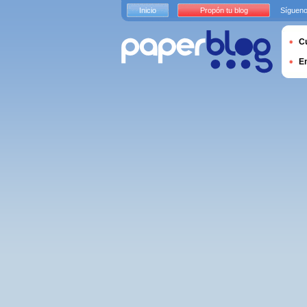
Inicio
Propón tu blog
Sígueno
Cu
E