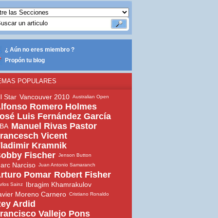
¿ Aún no eres miembro ?
Propón tu blog
EMAS POPULARES
ll Star
Vancouver 2010
Australian Open
lfonso Romero Holmes
osé Luis Fernández García
Manuel Rivas Pastor
BA
rancesch Vicent
ladimir Kramnik
obby Fischer
Jenson Button
arc Narciso
Juan Antonio Samaranch
rturo Pomar
Robert Fisher
Ibragim Khamrakulov
rlos Sainz
avier Moreno Carnero
Cristiano Ronaldo
ey Ardid
rancisco Vallejo Pons