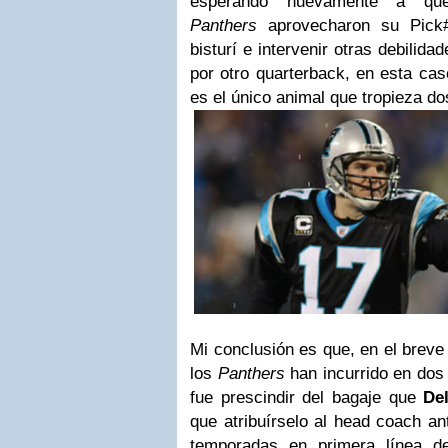
esperando nuevamente a que
Panthers
aprovecharon su Pick#
bisturí e intervenir otras debilida
por otro quarterback, en esta ca
es el único animal que tropieza d
Mi conclusión es que, en el brev
los
Panthers
han incurrido en dos 
fue prescindir del bagaje que
De
que atribuírselo al head coach an
temporadas en primera línea d