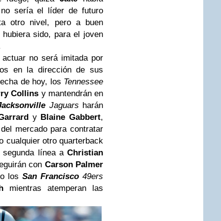
o sería el líder de futuro
ta otro nivel, pero a buen
hubiera sido, para el joven
.
actuar no será imitada por
dos en la dirección de sus
fecha de hoy, los
Tennessee
ry Collins
y mantendrán en
Jacksonville
Jaguars
harán
Garrard
y
Blaine Gabbert
,
 del mercado para contratar
o cualquier otro quarterback
n segunda línea a
Christian
eguirán con
Carson Palmer
so los
San Francisco
49ers
h
mientras atemperan las