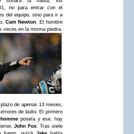
 sonara la flauta, los
1, no para entrar con el
des del equipo, sino para ir a
so,
Cam Newton
. El hombre
os veces en la misma piedra.
e plazo de apenas 13 meses,
errores de bulto. El primero
lhomme
poseía y ese, hay
terior,
John Fox
. Tras siete
e fuego, quizá
Jake
había