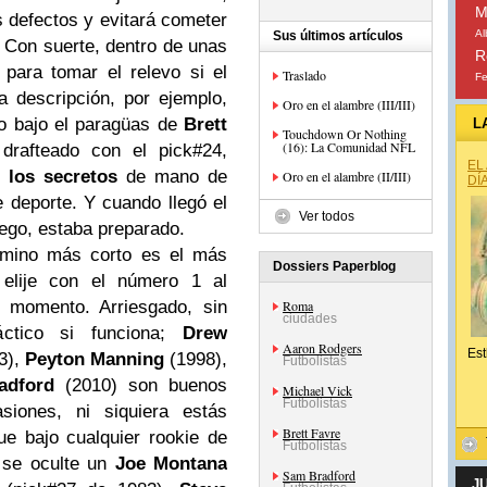
M
us defectos y evitará cometer
Al
Sus últimos artículos
. Con suerte, dentro de unas
R
 para tomar el relevo si el
Traslado
Fe
a descripción, por ejemplo,
Oro en el alambre (III/III)
o bajo el paragüas de
Brett
L
Touchdown Or Nothing
(16): La Comunidad NFL
drafteado con el pick#24,
EL
s
los secretos
de mano de
Oro en el alambre (II/III)
DÍ
 deporte. Y cuando llegó el
Ver todos
uego, estaba preparado.
camino más corto es el más
Dossiers Paperblog
 elije con el número 1 al
 momento. Arriesgado, sin
Roma
ciudades
áctico si funciona;
Drew
Aaron Rodgers
Est
3),
Peyton Manning
(1998),
Futbolistas
adford
(2010) son buenos
Michael Vick
Futbolistas
siones, ni siquiera estás
Brett Favre
que bajo cualquier rookie de
Futbolistas
 se oculte un
Joe Montana
Sam Bradford
J