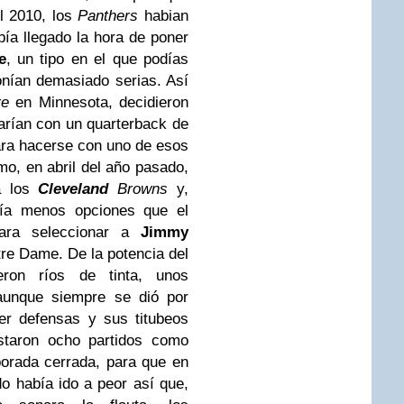
el 2010, los
Panthers
habian
bía llegado la hora de poner
e
, un tipo en el que podías
onían demasiado serias. Así
re
en Minnesota, decidieron
harían con un quarterback de
para hacerse con uno de esos
o, en abril del año pasado,
 los
Cleveland
Browns
y,
ía menos opciones que el
 para seleccionar a
Jimmy
tre Dame. De la potencia del
ron ríos de tinta, unos
 aunque siempre se dió por
er defensas y sus titubeos
astaron ocho partidos como
porada cerrada, para que en
do había ido a peor así que,