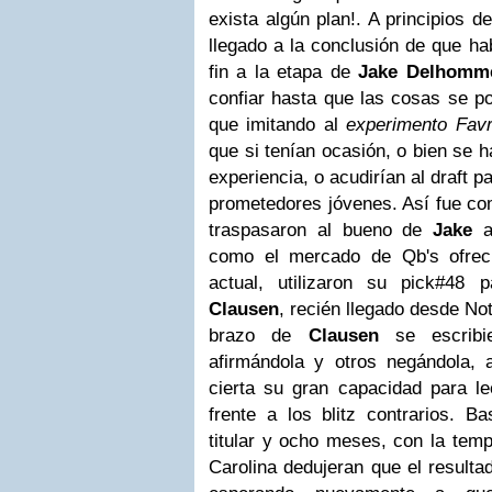
exista algún plan!. A principios d
llegado a la conclusión de que ha
fin a la etapa de
Jake Delhomm
confiar hasta que las cosas se p
que imitando al
experimento Fav
que si tenían ocasión, o bien se 
experiencia, o acudirían al draft 
prometedores jóvenes. Así fue com
traspasaron al bueno de
Jake
a
como el mercado de Qb's ofrec
actual, utilizaron su pick#48
Clausen
, recién llegado desde No
brazo de
Clausen
se escribie
afirmándola y otros negándola,
cierta su gran capacidad para le
frente a los blitz contrarios. B
titular y ocho meses, con la tem
Carolina dedujeran que el resulta