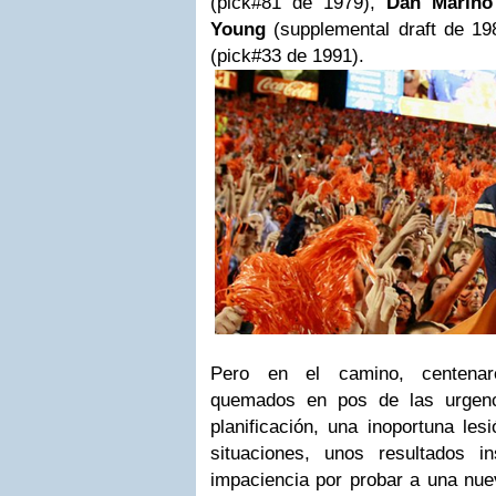
(pick#81 de 1979),
Dan Marino
Young
(supplemental draft de 19
(pick#33 de 1991).
Pero en el camino, centenar
quemados en pos de las urgenc
planificación, una inoportuna les
situaciones, unos resultados in
impaciencia por probar a una nue