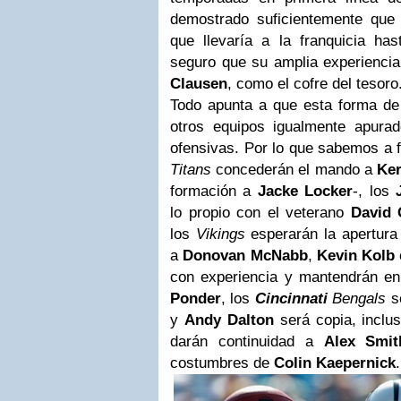
demostrado suficientemente que n
que llevaría a la franquicia has
seguro que su amplia experiencia 
Clausen
, como el cofre del tesoro
Todo apunta a que esta forma de 
otros equipos igualmente apura
ofensivas. Por lo que sabemos a 
Titans
concederán el mando a
Ker
formación a
Jacke Locker
-, los
lo propio con el veterano
David 
los
Vikings
esperarán la apertura
a
Donovan McNabb
,
Kevin Kolb
con experiencia y mantendrán e
Ponder
, los
Cincinnati
Bengals
s
y
Andy Dalton
será copia, inclu
darán continuidad a
Alex Smit
costumbres de
Colin Kaepernick
.