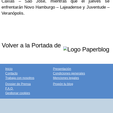
Caxias – São Jose, mientras que el jueves se
enfrentarán Novo Hamburgo – Lajeadense y Juventude –
Veranópolis.
Volver a la Portada de
Inicio
Presentación
Contacto
Condiciones generales
Trabaja con nosotros
Menciones legales
Dossier de Prensa
Propón tu blog
F.A.Q.
Gestionar cookies