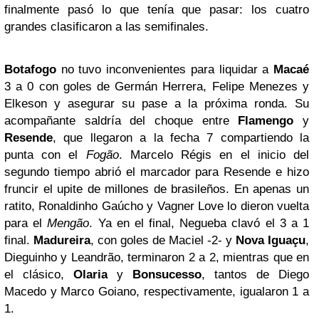
finalmente pasó lo que tenía que pasar: los cuatro
grandes clasificaron a las semifinales.
Botafogo
no tuvo inconvenientes para liquidar a
Macaé
3 a 0 con goles de Germán Herrera, Felipe Menezes y
Elkeson y asegurar su pase a la próxima ronda. Su
acompañante saldría del choque entre
Flamengo
y
Resende
, que llegaron a la fecha 7 compartiendo la
punta con el
Fogão
. Marcelo Régis en el inicio del
segundo tiempo abrió el marcador para Resende e hizo
fruncir el upite de millones de brasileños. En apenas un
ratito, Ronaldinho Gaúcho y Vagner Love lo dieron vuelta
para el
Mengão
. Ya en el final, Negueba clavó el 3 a 1
final.
Madureira
, con goles de Maciel -2- y
Nova Iguaçu
,
Dieguinho y Leandrão, terminaron 2 a 2, mientras que en
el clásico,
Olaria
y
Bonsucesso
, tantos de Diego
Macedo y Marco Goiano, respectivamente, igualaron 1 a
1.