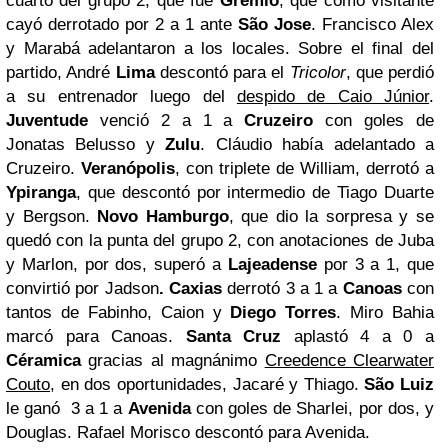
cuarto del grupo 2, que fue
Gremio
, que como visitante
cayó derrotado por 2 a 1 ante
São Jose
. Francisco Alex
y Marabá adelantaron a los locales. Sobre el final del
partido, André
Lima
descontó para el
Tricolor
, que perdió
a su entrenador luego del
despido de Caio Júnior
.
Juventude
venció 2 a 1 a
Cruzeiro
con goles de
Jonatas Belusso y
Zulu
. Cláudio había adelantado a
Cruzeiro.
Veranópolis
, con triplete de William, derrotó a
Ypiranga
, que descontó por intermedio de Tiago Duarte
y Bergson.
Novo Hamburgo
, que dio la sorpresa y se
quedó con la punta del grupo 2, con anotaciones de Juba
y Marlon, por dos, superó a
Lajeadense
por 3 a 1, que
convirtió por Jadson
. Caxias
derrotó 3 a 1 a
Canoas
con
tantos de Fabinho, Caion y
Diego Torres
. Miro Bahia
marcó para Canoas.
Santa Cruz
aplastó 4 a 0 a
Céramica
gracias al magnánimo
Creedence Clearwater
Couto
, en dos oportunidades, Jacaré y Thiago.
São Luiz
le ganó 3 a 1 a
Avenida
con goles de Sharlei, por dos, y
Douglas. Rafael Morisco descontó para Avenida.