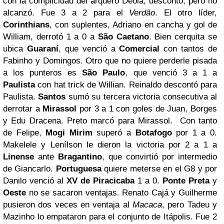
con la complicidad del arquero Deola, descontó, pero no
alcanzó. Fue 3 a 2 para el
Verdão
. El otro líder,
Corinthians
, con suplentes, Adriano en cancha y gol de
William, derrotó 1 a 0 a
São Caetano
. Bien cerquita se
ubica
Guaraní
, que venció a
Comercial
con tantos de
Fabinho y Domingos. Otro que no quiere perderle pisada
a los punteros es
São Paulo
, que venció 3 a 1 a
Paulista
con hat trick de Willian. Reinaldo descontó para
Paulista.
Santos
sumó su tercera victoria consecutiva al
derrotar a
Mirassol
por 3 a 1 con goles de Juan, Borges
y Edu Dracena. Preto marcó para Mirassol. Con tanto
de Felipe,
Mogi Mirim
superó a
Botafogo
por 1 a 0.
Makelele y Lenílson le dieron la victoria por 2 a 1 a
Linense
ante
Bragantino
, que convirtió por intermedio
de Giancarlo.
Portuguesa
quiere meterse en el G8 y por
Danilo venció al
XV de Piracicaba
1 a 0.
Ponte Preta
y
Oeste
no se sacaron ventajas. Renato Cajá y Guilherme
pusieron dos veces en ventaja al
Macaca
, pero Tadeu y
Mazinho lo empataron para el conjunto de Itápolis. Fue 2