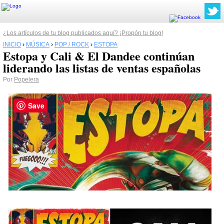
¿Los artículos de tu blog publicados aquí? ¡Propón tu blog!
INICIO
›
MÚSICA
›
POP / ROCK
›
ESTOPA
Estopa y Cali & El Dandee continúan
liderando las listas de ventas españolas
Por
Popelera
Save