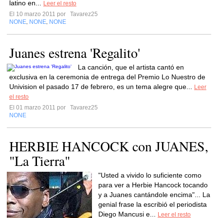
latino en...
Leer el resto
El 10 marzo 2011 por
Tavarez25
NONE
NONE
NONE
,
,
Juanes estrena 'Regalito'
La canción, que el artista cantó en
exclusiva en la ceremonia de entrega del Premio Lo Nuestro de
Univision el pasado 17 de febrero, es un tema alegre que...
Leer
el resto
El 01 marzo 2011 por
Tavarez25
NONE
HERBIE HANCOCK con JUANES,
"La Tierra"
"Usted a vivido lo suficiente como
para ver a Herbie Hancock tocando
y a Juanes cantándole encima"... La
genial frase la escribió el periodista
Diego Mancusi e...
Leer el resto