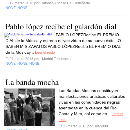
El 12 marzo 2016 por
Alfonso Alfonso De Castañeda
NONE
NONE
,
Pablo lópez recibe el galardón dial
PABLO LÓPEZRecibe EL PREMIO
DIAL de la Música y estrena el lyric vídeo de su nuevo éxito'LO
SABEN MIS ZAPATOS'PABLO LÓPEZRecibe EL PREMIO DIAL
de la Músicay...
Leer el resto
El 07 marzo 2016 por
Madrid Tendencias
NONE
NONE
NONE
,
,
La banda mocha
Las Bandas Mochas constituyen
manifestaciones artísticas culturales
vivas en las comunidades negras
asentadas en la cuenca del Río
Chota y Mira, así como en...
Leer el
resto
El 06 marzo 2016 por
Ivan009