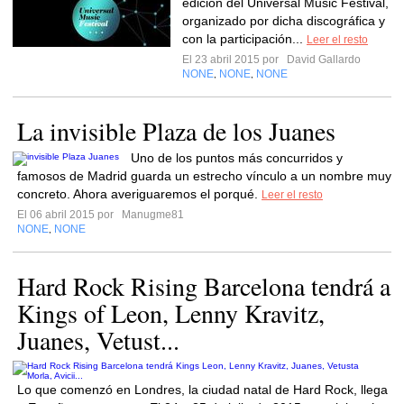
edición del Universal Music Festival,
organizado por dicha discográfica y
con la participación...
Leer el resto
El 23 abril 2015 por
David Gallardo
NONE
NONE
NONE
,
,
La invisible Plaza de los Juanes
Uno de los puntos más concurridos y
famosos de Madrid guarda un estrecho vínculo a un nombre muy
concreto. Ahora averiguaremos el porqué.
Leer el resto
El 06 abril 2015 por
Manugme81
NONE
NONE
,
Hard Rock Rising Barcelona tendrá a
Kings of Leon, Lenny Kravitz,
Juanes, Vetust...
Lo que comenzó en Londres, la ciudad natal de Hard Rock, llega