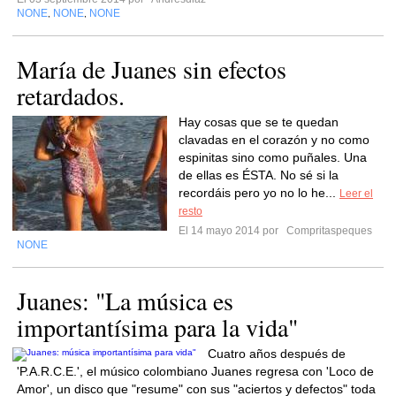
NONE
NONE
NONE
,
,
María de Juanes sin efectos
retardados.
Hay cosas que se te quedan
clavadas en el corazón y no como
espinitas sino como puñales. Una
de ellas es ÉSTA. No sé si la
recordáis pero yo no lo he...
Leer el
resto
El 14 mayo 2014 por
Compritaspeques
NONE
Juanes: "La música es
importantísima para la vida"
Cuatro años después de
'P.A.R.C.E.', el músico colombiano Juanes regresa con 'Loco de
Amor', un disco que "resume" con sus "aciertos y defectos" toda