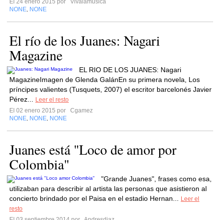
El 24 enero 2015 por
Vivalamusica
NONE
NONE
,
El río de los Juanes: Nagari
Magazine
EL RIO DE LOS JUANES: Nagari
MagazineImagen de Glenda GalánEn su primera novela, Los
príncipes valientes (Tusquets, 2007) el escritor barcelonés Javier
Pérez...
Leer el resto
El 02 enero 2015 por
Cgamez
NONE
NONE
NONE
,
,
Juanes está "Loco de amor por
Colombia"
"Grande Juanes", frases como esa,
utilizaban para describir al artista las personas que asistieron al
concierto brindado por el Paisa en el estadio Hernan...
Leer el
resto
El 03 septiembre 2014 por
Andresdiaz