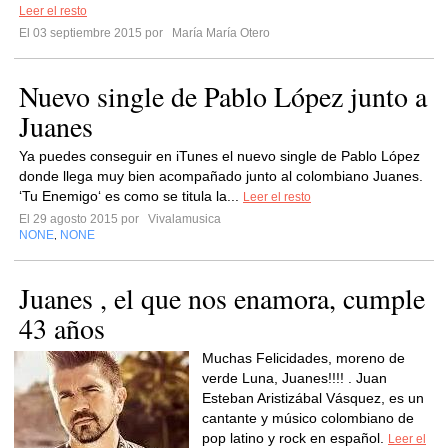
Leer el resto
El 03 septiembre 2015 por
María María Otero
Nuevo single de Pablo López junto a
Juanes
Ya puedes conseguir en iTunes el nuevo single de Pablo López
donde llega muy bien acompañado junto al colombiano Juanes.
‘Tu Enemigo‘ es como se titula la...
Leer el resto
El 29 agosto 2015 por
Vivalamusica
NONE
NONE
,
Juanes , el que nos enamora, cumple
43 años
Muchas Felicidades, moreno de
verde Luna, Juanes!!!! . Juan
Esteban Aristizábal Vásquez, es un
cantante y músico colombiano de
pop latino y rock en español.
Leer el