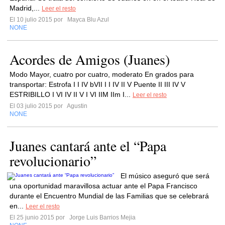
Madrid,...
Leer el resto
El 10 julio 2015 por
Mayca Blu Azul
NONE
Acordes de Amigos (Juanes)
Modo Mayor, cuatro por cuatro, moderato En grados para
transportar: Estrofa I I IV bVII I I IV II V Puente II III IV V
ESTRIBILLO I VI IV II V I VI IIM IIm I...
Leer el resto
El 03 julio 2015 por
Agustin
NONE
Juanes cantará ante el “Papa
revolucionario”
El músico aseguró que será
una oportunidad maravillosa actuar ante el Papa Francisco
durante el Encuentro Mundial de las Familias que se celebrará
en...
Leer el resto
El 25 junio 2015 por
Jorge Luis Barrios Mejia