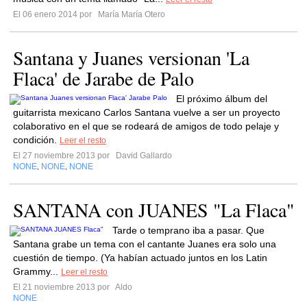
El 06 enero 2014 por
María María Otero
Santana y Juanes versionan 'La
Flaca' de Jarabe de Palo
El próximo álbum del
guitarrista mexicano Carlos Santana vuelve a ser un proyecto
colaborativo en el que se rodeará de amigos de todo pelaje y
condición.
Leer el resto
El 27 noviembre 2013 por
David Gallardo
NONE
NONE
NONE
,
,
SANTANA con JUANES "La Flaca"
Tarde o temprano iba a pasar. Que
Santana grabe un tema con el cantante Juanes era solo una
cuestión de tiempo. (Ya habían actuado juntos en los Latin
Grammy...
Leer el resto
El 21 noviembre 2013 por
Aldo
NONE