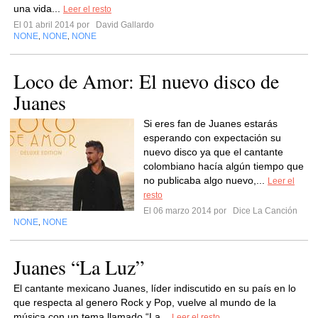
una vida...
Leer el resto
El 01 abril 2014 por
David Gallardo
NONE
NONE
NONE
,
,
Loco de Amor: El nuevo disco de
Juanes
Si eres fan de Juanes estarás
esperando con expectación su
nuevo disco ya que el cantante
colombiano hacía algún tiempo que
no publicaba algo nuevo,...
Leer el
resto
El 06 marzo 2014 por
Dice La Canción
NONE
NONE
,
Juanes “La Luz”
El cantante mexicano Juanes, líder indiscutido en su país en lo
que respecta al genero Rock y Pop, vuelve al mundo de la
música con un tema llamado “La...
Leer el resto