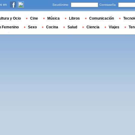
s en
Seudónimo
Contraseña
ltura y Ocio
Cine
Música
Libros
Comunicación
Tecnol
n Femenino
Sexo
Cocina
Salud
Ciencia
Viajes
Ten