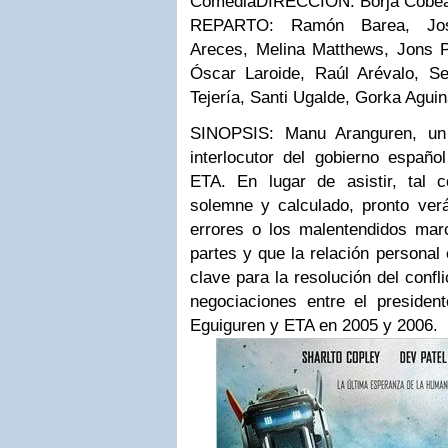
Comedia
DIRECCIÓN:
Borja Cobe
REPARTO:
Ramón Barea, Jose
Areces, Melina Matthews, Jons P
Óscar Laroide, Raúl Arévalo, S
Tejería, Santi Ugalde, Gorka Agui
SINOPSIS:
Manu Aranguren, un 
interlocutor del gobierno españo
ETA. En lugar de asistir, tal
solemne y calculado, pronto verá
errores o los malentendidos mar
partes y que la relación personal
clave para la resolución del conf
negociaciones entre el preside
Eguiguren y ETA en 2005 y 2006.