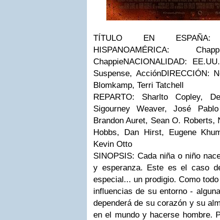
TÍTULO EN ESPAÑA:
C
HISPANOAMÉRICA:
Chappi
Chappie
NACIONALIDAD:
EE.UU.
Suspense, Acción
DIRECCIÓN:
Ne
Blomkamp, Terri Tatchell
REPARTO:
Sharlto Copley, D
Sigourney Weaver, José Pablo 
Brandon Auret, Sean O. Roberts, N
Hobbs, Dan Hirst, Eugene Khum
Kevin Otto
SINOPSIS:
Cada niña o niño nac
y esperanza. Este es el caso d
especial... un prodigio. Como todo
influencias de su entorno - algun
dependerá de su corazón y su alm
en el mundo y hacerse hombre. Pe