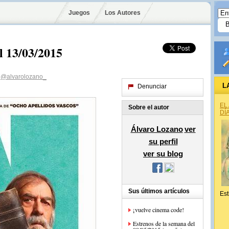
Juegos
Los Autores
l 13/03/2015
@alvarolozano_
L
Denunciar
EL
Sobre el autor
DÍ
Álvaro Lozano
ver
su perfil
ver su blog
Sus últimos artículos
Est
¡vuelve cinema code!
Estrenos de la semana del