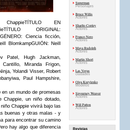
Superman
Personajes
Bruce Willis
Actores
happie
TÍTULO EN
Sharlto Copley
e
TÍTULO ORIGINAL:
Actores
GÉNERO:
Ciencia ficción,
Franco Nero
Actores
ill Blomkamp
GUIÓN:
Neill
Maya Rudolph
Actores
ev Patel, Hugh Jackman,
Martin Short
Actores
Cantillo, Miranda Frigon,
Las Vegas
inja, Yolandi Visser, Robert
ciudades
banyiwa, Paul Hampshire,
Olga Kurylenko
Modelos
e en un mundo de promesas
Sigourney Weaver
Actores
e Chappie, un niño dotado,
Will Patton
 niño Chappie vivirá bajo las
Actores
as buenas y otras malas - y
a para encontrar su camino
ro hay algo que diferencia
Revistas