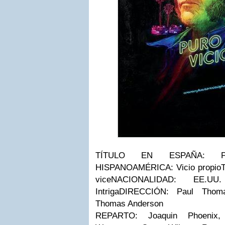
TÍTULO EN ESPAÑA:
Pu
HISPANOAMÉRICA:
Vicio propio
vice
NACIONALIDAD:
EE.U
Intriga
DIRECCIÓN:
Paul Thoma
Thomas Anderson
REPARTO:
Joaquin Phoenix, 