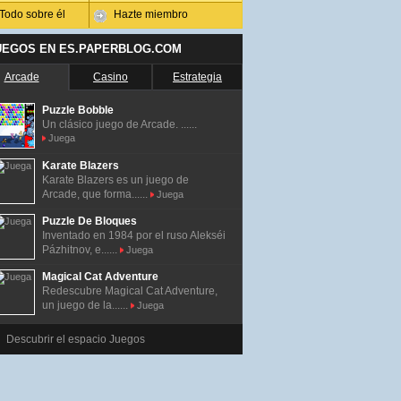
Todo sobre él
Hazte miembro
UEGOS EN ES.PAPERBLOG.COM
Arcade
Casino
Estrategia
Puzzle Bobble
Un clásico juego de Arcade. ......
Juega
Karate Blazers
Karate Blazers es un juego de
Arcade, que forma......
Juega
Puzzle De Bloques
Inventado en 1984 por el ruso Alekséi
Pázhitnov, e......
Juega
Magical Cat Adventure
Redescubre Magical Cat Adventure,
un juego de la......
Juega
Descubrir el espacio Juegos