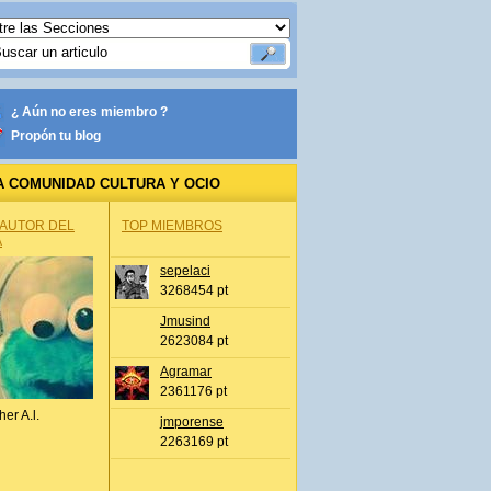
¿ Aún no eres miembro ?
Propón tu blog
A COMUNIDAD CULTURA Y OCIO
 AUTOR DEL
TOP MIEMBROS
A
sepelaci
3268454 pt
Jmusind
2623084 pt
Agramar
2361176 pt
her A.l.
jmporense
2263169 pt