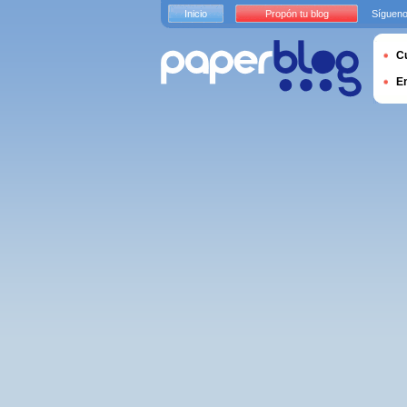
Inicio
Propón tu blog
Sígueno
Cu
E