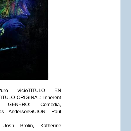
ro vicio
TÍTULO EN
TÍTULO ORIGINAL:
Inherent
U.
GÉNERO:
Comedia,
s Anderson
GUIÓN:
Paul
Josh Brolin, Katherine