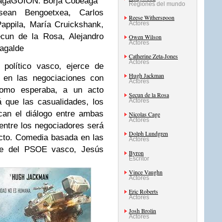
aga
GUIÓN:
Borja Cobeaga
Regiones del mundo
an Bengoetxea, Carlos
Reese Witherspoon
appila, María Cruickshank,
Actores
ecun de la Rosa, Alejandro
Owen Wilson
Actores
nagalde
Catherine Zeta-Jones
Actores
político vasco, ejerce de
Hugh Jackman
l en las negociaciones con
Actores
 como esperaba, a un acto
Secun de la Rosa
 que las casualidades, los
Actores
can el diálogo entre ambas
Nicolas Cage
Actores
 entre los negociadores será
Dolph Lundgren
licto. Comedia basada en las
Actores
nte del PSOE vasco, Jesús
Byron
Escritor
Vince Vaughn
Actores
Eric Roberts
Actores
Josh Brolin
Actores