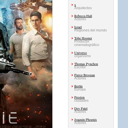
x
Arquitectos
Rebecca Hall
Actores
Israel
Regiones del mundo
Tobe Hooper
Productor
cinematográfico
Universo
organismo
Thomas Pynchon
Escritor
Pierce Brosnan
Actores
Berlín
Europa
Preston
ciudades
Dev Patel
Actores
Joaquin Phoenix
Actores