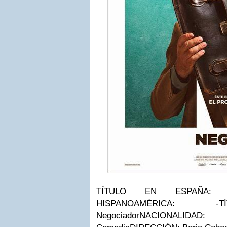
TÍTULO EN ESPAÑA:
Ne
HISPANOAMÉRICA:
-
T
Negociador
NACIONALIDAD:
E