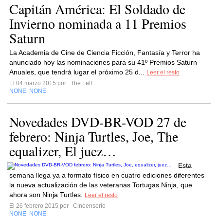
Capitán América: El Soldado de
Invierno nominada a 11 Premios
Saturn
La Academia de Cine de Ciencia Ficción, Fantasía y Terror ha
anunciado hoy las nominaciones para su 41º Premios Saturn
Anuales, que tendrá lugar el próximo 25 d...
Leer el resto
El 04 marzo 2015 por
The Leff
NONE
NONE
,
Novedades DVD-BR-VOD 27 de
febrero: Ninja Turtles, Joe, The
equalizer, El juez…
Esta
semana llega ya a formato físico en cuatro ediciones diferentes
la nueva actualización de las veteranas Tortugas Ninja, que
ahora son Ninja Turtles.
Leer el resto
El 26 febrero 2015 por
Cineenserio
NONE
NONE
,