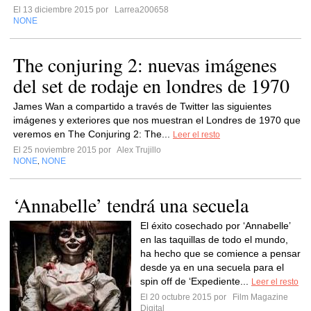
El 13 diciembre 2015 por
Larrea200658
NONE
The conjuring 2: nuevas imágenes
del set de rodaje en londres de 1970
James Wan a compartido a través de Twitter las siguientes
imágenes y exteriores que nos muestran el Londres de 1970 que
veremos en The Conjuring 2: The...
Leer el resto
El 25 noviembre 2015 por
Alex Trujillo
NONE
NONE
,
‘Annabelle’ tendrá una secuela
El éxito cosechado por ‘Annabelle’
en las taquillas de todo el mundo,
ha hecho que se comience a pensar
desde ya en una secuela para el
spin off de ‘Expediente...
Leer el resto
El 20 octubre 2015 por
Film Magazine
Digital