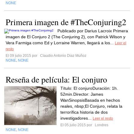
NONE
Primera imagen de #TheConjuring2
Publicado por Darius Lacroix Primera
imagen de El Conjuro 2 (The Conjuring 2), con Patrick Wilson y
Vera Farmiga como Ed y Lorraine Warren, llegará a los...
Leer el
resto
El 09 julio 2015 por
Claudio Antonio Diaz Muñoz
NONE
NONE
,
Reseña de película: El conjuro
Título: El conjuroDuración: 1h.
52min.Director: James
WanSinopsisBasada en hechos
reales, nbsp;El Conjuro, relata la
terrorífica historia de dos
investigadores...
Leer el resto
El 05 julio 2015 por
Londres
NONE
NONE
,