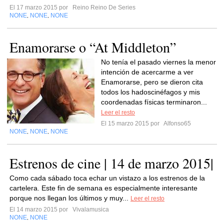
El 17 marzo 2015 por
Reino Reino De Series
NONE
NONE
NONE
,
,
Enamorarse o “At Middleton”
No tenía el pasado viernes la menor
intención de acercarme a ver
Enamorarse, pero se dieron cita
todos los hadoscinéfagos y mis
coordenadas físicas terminaron...
Leer el resto
El 15 marzo 2015 por
Alfonso65
NONE
NONE
NONE
,
,
Estrenos de cine | 14 de marzo 2015|
Como cada sábado toca echar un vistazo a los estrenos de la
cartelera. Este fin de semana es especialmente interesante
porque nos llegan los últimos y muy...
Leer el resto
El 14 marzo 2015 por
Vivalamusica
NONE
NONE
,