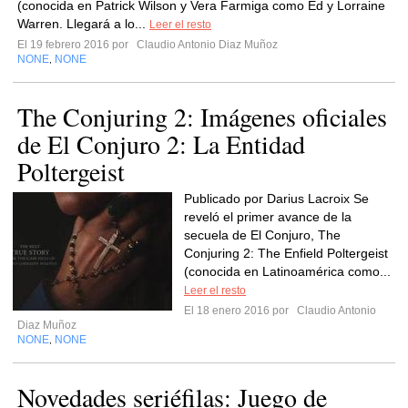
(conocida en Patrick Wilson y Vera Farmiga como Ed y Lorraine
Warren. Llegará a lo...
Leer el resto
El 19 febrero 2016 por
Claudio Antonio Diaz Muñoz
NONE
NONE
,
The Conjuring 2: Imágenes oficiales
de El Conjuro 2: La Entidad
Poltergeist
Publicado por Darius Lacroix Se
reveló el primer avance de la
secuela de El Conjuro, The
Conjuring 2: The Enfield Poltergeist
(conocida en Latinoamérica como...
Leer el resto
El 18 enero 2016 por
Claudio Antonio
Diaz Muñoz
NONE
NONE
,
Novedades seriéfilas: Juego de