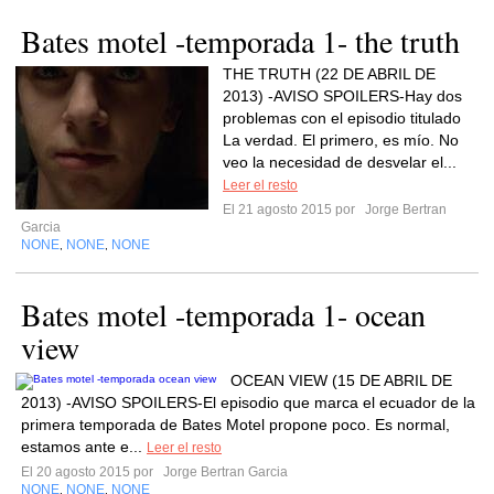
Bates motel -temporada 1- the truth
THE TRUTH (22 DE ABRIL DE
2013) -AVISO SPOILERS-Hay dos
problemas con el episodio titulado
La verdad. El primero, es mío. No
veo la necesidad de desvelar el...
Leer el resto
El 21 agosto 2015 por
Jorge Bertran
Garcia
NONE
NONE
NONE
,
,
Bates motel -temporada 1- ocean
view
OCEAN VIEW (15 DE ABRIL DE
2013) -AVISO SPOILERS-El episodio que marca el ecuador de la
primera temporada de Bates Motel propone poco. Es normal,
estamos ante e...
Leer el resto
El 20 agosto 2015 por
Jorge Bertran Garcia
NONE
NONE
NONE
,
,