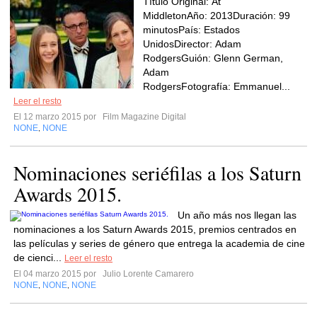
Título Original: At
MiddletonAño: 2013Duración: 99
minutosPaís: Estados
UnidosDirector: Adam
RodgersGuión: Glenn German,
Adam
RodgersFotografía: Emmanuel...
Leer el resto
El 12 marzo 2015 por
Film Magazine Digital
NONE
NONE
,
Nominaciones seriéfilas a los Saturn
Awards 2015.
Un año más nos llegan las
nominaciones a los Saturn Awards 2015, premios centrados en
las películas y series de género que entrega la academia de cine
de cienci...
Leer el resto
El 04 marzo 2015 por
Julio Lorente Camarero
NONE
NONE
NONE
,
,