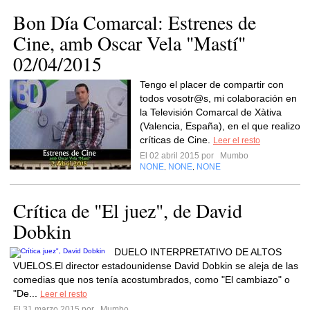
Bon Día Comarcal: Estrenes de
Cine, amb Oscar Vela "Mastí"
02/04/2015
Tengo el placer de compartir con
todos vosotr@s, mi colaboración en
la Televisión Comarcal de Xàtiva
(Valencia, España), en el que realizo
críticas de Cine.
Leer el resto
El 02 abril 2015 por
Mumbo
NONE
NONE
NONE
,
,
Crítica de "El juez", de David
Dobkin
DUELO INTERPRETATIVO DE ALTOS
VUELOS.El director estadounidense David Dobkin se aleja de las
comedias que nos tenía acostumbrados, como "El cambiazo" o
"De...
Leer el resto
El 31 marzo 2015 por
Mumbo