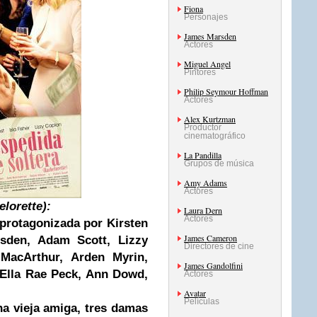
Fiona
Personajes
James Marsden
Actores
Miguel Angel
Pintores
Philip Seymour Hoffman
Actores
Alex Kurtzman
Productor
cinematográfico
La Pandilla
Grupos de música
Amy Adams
Actores
elorette
):
Laura Dern
Actores
 protagonizada por Kirsten
James Cameron
rsden, Adam Scott, Lizzy
Directores de cine
MacArthur, Arden Myrin,
James Gandolfini
 Ella Rae Peck, Ann Dowd,
Actores
Avatar
Películas
a vieja amiga, tres
damas