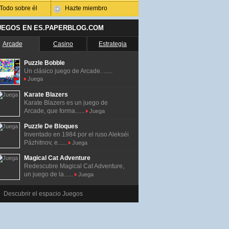
Todo sobre él
Hazte miembro
UEGOS EN ES.PAPERBLOG.COM
Arcade
Casino
Estrategia
Puzzle Bobble
Un clásico juego de Arcade. ......
Juega
Karate Blazers
Karate Blazers es un juego de
Arcade, que forma......
Juega
Puzzle De Bloques
Inventado en 1984 por el ruso Alekséi
Pázhitnov, e......
Juega
Magical Cat Adventure
Redescubre Magical Cat Adventure,
un juego de la......
Juega
Descubrir el espacio Juegos