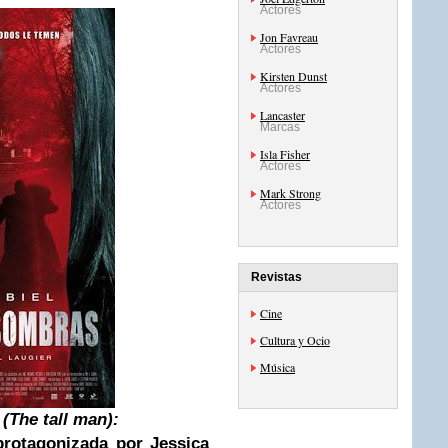
Actores
Jon Favreau
Actores
Kirsten Dunst
Actores
Lancaster
Marcas
Isla Fisher
Actores
Mark Strong
Actores
Revistas
Cine
Cultura y Ocio
Música
(
The tall man
):
protagonizada por Jessica