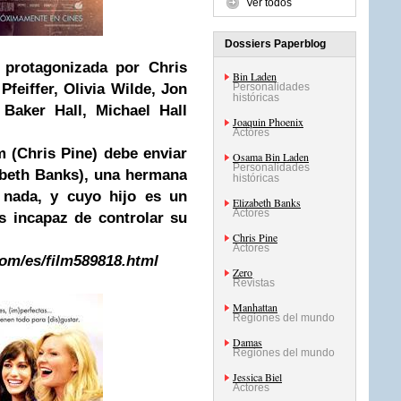
Ver todos
Dossiers Paperblog
 protagonizada por Chris
Bin Laden
Pfeiffer, Olivia Wilde, Jon
Personalidades
históricas
 Baker Hall, Michael Hall
Joaquin Phoenix
Actores
m (Chris Pine) debe enviar
Osama Bin Laden
Personalidades
zabeth Banks), una hermana
históricas
 nada, y cuyo hijo es un
Elizabeth Banks
Actores
s incapaz de controlar su
Chris Pine
Actores
com/es/film589818.html
Zero
Revistas
Manhattan
Regiones del mundo
Damas
Regiones del mundo
Jessica Biel
Actores