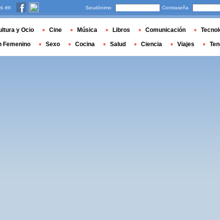
s en
Seudónimo
Contraseña
ltura y Ocio
Cine
Música
Libros
Comunicación
Tecnol
n Femenino
Sexo
Cocina
Salud
Ciencia
Viajes
Ten