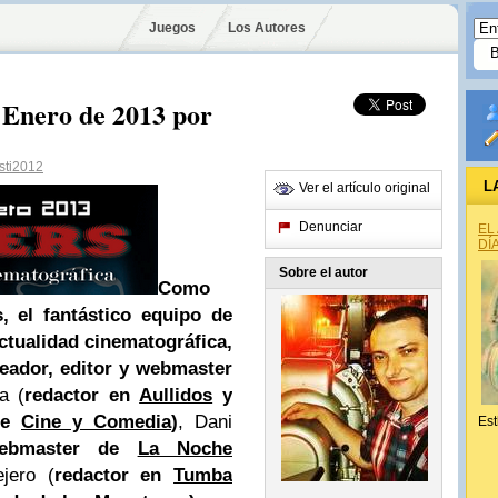
Juegos
Los Autores
 Enero de 2013 por
ti2012
L
Ver el artículo original
Denunciar
EL
DÍ
Sobre el autor
Como
 el fantástico equipo de
ctualidad cinematográfica,
eador, editor y webmaster
a (
redactor en
Aullidos
y
de
Cine y Comedia
)
, Dani
Est
webmaster de
La Noche
jero (
redactor en
Tumba