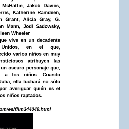
n McHattie, Jakob Davies,
rris, Katherine Ramdeen,
h Grant, Alicia Gray, G.
hn Mann, Jodi Sadowsky,
lleen Wheeler
que vive en un decadente
Unidos, en el que,
ecido varios niños en muy
ticiosos atribuyen las
 un oscuro personaje que,
va a los niños. Cuando
ulia, ella luchará no sólo
por averiguar quién es el
los niños raptados.
com/es/film344049.html