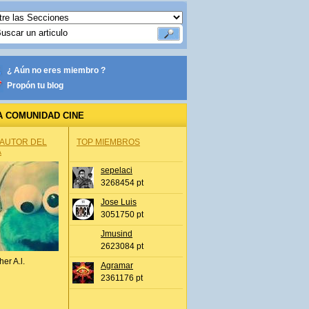
¿ Aún no eres miembro ?
Propón tu blog
A COMUNIDAD CINE
 AUTOR DEL
TOP MIEMBROS
A
sepelaci
3268454 pt
Jose Luis
3051750 pt
Jmusind
2623084 pt
her A.l.
Agramar
2361176 pt