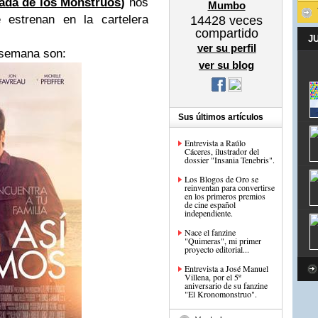
ada de los Monstruos
)
nos
Mumbo
 estrenan en la cartelera
14428
veces
compartido
J
ver su perfil
 semana son:
ver su blog
Sus últimos artículos
Entrevista a Raúlo
Cáceres, ilustrador del
dossier "Insania Tenebris".
Los Blogos de Oro se
reinventan para convertirse
en los primeros premios
de cine español
independiente.
Nace el fanzine
"Quimeras", mi primer
proyecto editorial...
Entrevista a José Manuel
Villena, por el 5º
aniversario de su fanzine
"El Kronomonstruo".