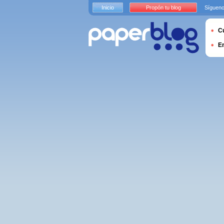
Inicio
Propón tu blog
Sígueno
Cu
E