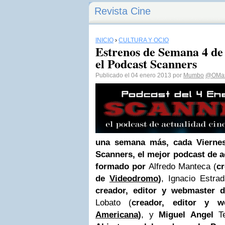
Revista Cine
INICIO
›
CULTURA Y OCIO
Estrenos de Semana 4 de
el Podcast Scanners
Publicado el 04 enero 2013 por
Mumbo
@OMas
una semana más, cada Viernes,
Scanners, el mejor podcast de a
formado por
Alfredo Manteca (
cr
de
Videodromo
)
, Ignacio Estrad
creador, editor y webmaster 
Lobato (
creador, editor y 
Americana
)
, y
Miguel Angel
Te