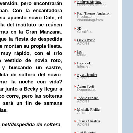
Kathryn Bigelow
versión, pero encontrarán
Directores de cine
an. Con la encantadora
Paul Thomas Anderson
Productor
su apuesto novio Dale, el
cinematográfico
la
del instituto se reúnen
3D
teras en la Gran Manzana.
Científico
ue la fiesta de despedida
Olivia Wilde
Actores
se montan su propia fiesta.
Lee
muy rápido, con el trío
Moda
vestido de novia roto,
Facebook
Internet
a y buscando un sastre,
ida de soltero del novio.
Kyle Chandler
Actores
erar la noche con vida?
Adam Scott
ar junto a Becky y llegar a
Deportistas
o corre, pero las solteras
Jodelle Ferland
Actores
 será un fin de semana
Michelle Pfeiffer
das.
Actores
Jessica Chastain
a.net/despedida-de-soltera-
Actores
Joel Edgerton