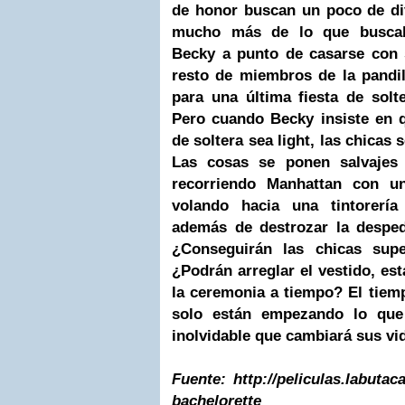
de honor buscan un poco de di
mucho más de lo que buscab
Becky a punto de casarse con 
resto de miembros de
la pandil
para una última fiesta de sol
Pero cuando Becky insiste en q
de soltera sea light, las chicas 
Las cosas se ponen salvajes 
recorriendo
Manhattan
con un 
volando hacia una tintorerí
además de destrozar la desped
¿Conseguirán las chicas sup
¿Podrán arreglar el vestido, est
la ceremonia a tiempo? El tiemp
solo están empezando lo que
inolvidable que cambiará sus vi
Fuente: http://peliculas.labutac
bachelorette