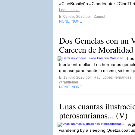
#CineBrasileño #Cinedeautor #CineThrill
Leer el resto
El 09 julio 2026 por
Zangol
NONE
NONE
,
Dos Gemelas con un V
Carecen de Moralidad
Los
fuerte entre ellos. Los hermanos gemel
que aseguran sentir lo mismo, visten igu
El 13 julio 2026 por
Raúl Lopez Fernandez
@raulfemel
NONE
NONE
,
Unas cuantas ilustraci
pterosaurianas... (V)
A g
wandering by a sleeping Quetzalcoatl