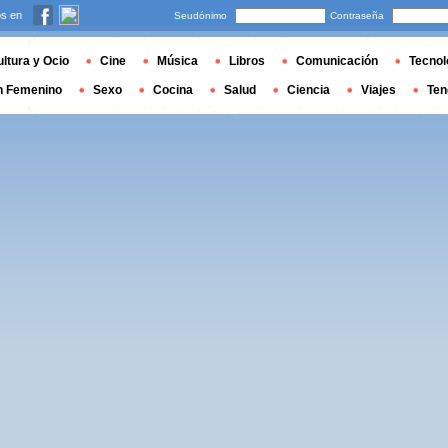
s en
Seudónimo
Contraseña
ltura y Ocio
Cine
Música
Libros
Comunicación
Tecnol
n Femenino
Sexo
Cocina
Salud
Ciencia
Viajes
Ten