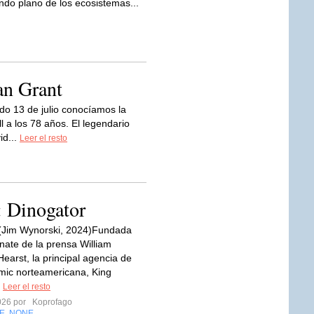
ndo plano de los ecosistemas...
an Grant
do 13 de julio conocíamos la
ll a los 78 años. El legendario
id...
Leer el resto
 Dinogator
 (Jim Wynorski, 2024)Fundada
nate de la prensa William
earst, la principal agencia de
ómic norteamericana, King
.
Leer el resto
2026 por
Koprofago
E
NONE
,