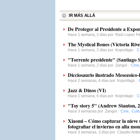
IR MÁS ALLÁ
De Proteger al Presidente a Expo
Hace 1 semana, 2 días por
Raúl Lopez F
The Mystical Bones (Victoria Rive
Hace 1 semana, 2 días por
Koprofago
:
C
"Torrente presidente" (Santiago 
Hace 1 semana, 2 días por
Zangol
:
Cine
Dicciosaurio ilustrado Mesozoico
Hace 2 semanas, 6 días por
Koprofago
:
Jazz & Dinos (VI)
Hace 1 semana, 6 días por
Koprofago
:
C
"Toy story 5" (Andrew Stanton, 
Hace 3 semanas por
Zangol
:
Cine
,
Cult
Xiaomi – Cómo capturar la nieve s
fotografiar el invierno en alta mo
Hace 3 semanas, 3 días por
Claudio Anto