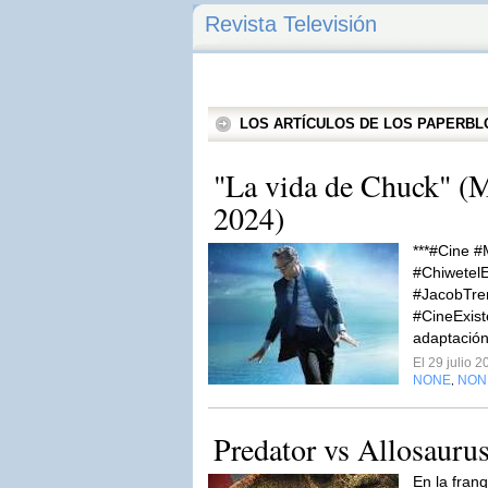
Revista Televisión
LOS ARTÍCULOS DE LOS PAPERB
"La vida de Chuck" (
2024)
***#Cine 
#ChiwetelE
#JacobTre
#CineExist
adaptación
El 29 julio 
NONE
NON
,
Predator vs Allosauru
En la franq