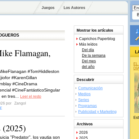
Juegos
Los Autores
Mostrar los artículos
LOGUEROS
Caprichos Paperblog
Más leídos
Mike Flamagan,
Del día
L
De la semana
Del mes
EL
del año
DÍ
#MikeFlanagan #TomHiddleston
jiofor #KarenGillan
Descubrir
mblay #CineDrama
Comunicación
encial #CineFantásticoSingular
Medios
 en tres...
Leer el resto
Series
2026 por
Zangol
Programas
E
Publicidad y Marketing
Est
s (2025)
Archivos
2026
uicia "Predator", los yautja son
2025