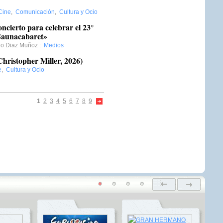
Cine
,
Comunicación
,
Cultura y Ocio
ncierto para celebrar el 23°
«Saunacabaret»
io Diaz Muñoz
:
Medios
Christopher Miller, 2026)
e
,
Cultura y Ocio
1
2
3
4
5
6
7
8
9