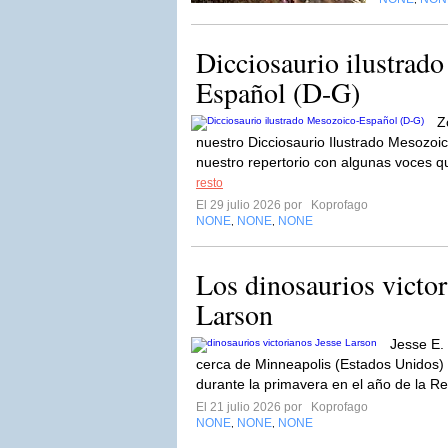
Dicciosaurio ilustrad
Español (D-G)
Z
nuestro Dicciosaurio Ilustrado Mesozo
nuestro repertorio con algunas voces qu
resto
El 29 julio 2026 por
Koprofago
NONE
NONE
NONE
,
,
Los dinosaurios victor
Larson
Jesse E. 
cerca de Minneapolis (Estados Unidos) 
durante la primavera en el año de la Re
El 21 julio 2026 por
Koprofago
NONE
NONE
NONE
,
,