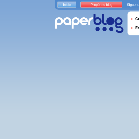
Inicio
Propón tu blog
Sígueno
Cu
E