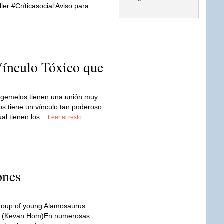
er #Críticasocial Aviso para...
ínculo Tóxico que
 gemelos tienen una unión muy
os tiene un vínculo tan poderoso
al tienen los...
Leer el resto
ones
roup of young Alamosaurus
us (Kevan Hom)En numerosas