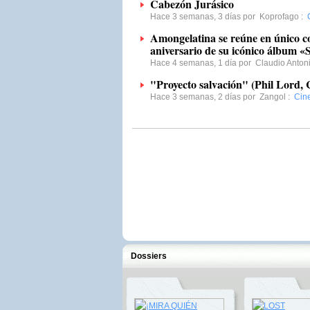
Cabezón Jurásico
Hace 3 semanas, 3 días por
Koprofago
:
Amongelatina se reúne en único co
aniversario de su icónico álbum 
Hace 4 semanas, 1 día por
Claudio Anton
"Proyecto salvación" (Phil Lord, 
Hace 3 semanas, 2 días por
Zangol
:
Cin
Dossiers