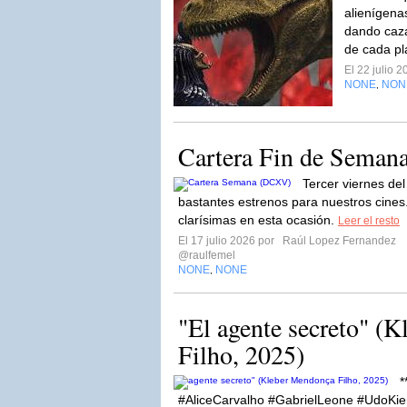
alienígena
dando caza
de cada pl
El 22 julio 
NONE
NON
,
Cartera Fin de Sema
Tercer viernes de
bastantes estrenos para nuestros cines
clarísimas en esta ocasión.
Leer el resto
El 17 julio 2026 por
Raúl Lopez Fernandez
@raulfemel
NONE
NONE
,
"El agente secreto" (
Filho, 2025)
*
#AliceCarvalho #GabrielLeone #UdoKi