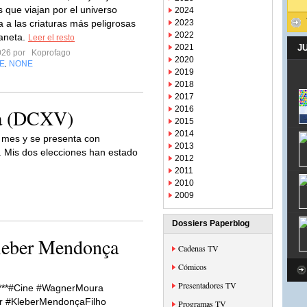
s que viajan por el universo
2024
 a las criaturas más peligrosas
2023
2022
aneta.
Leer el resto
2021
J
2026 por
Koprofago
2020
E
NONE
,
2019
2018
2017
2016
na (DCXV)
2015
2014
l mes y se presenta con
2013
. Mis dos elecciones han estado
2012
2011
2010
2009
Dossiers Paperblog
Kleber Mendonça
Cadenas TV
Cómicos
Presentadores TV
***#Cine #WagnerMoura
er #KleberMendonçaFilho
Programas TV