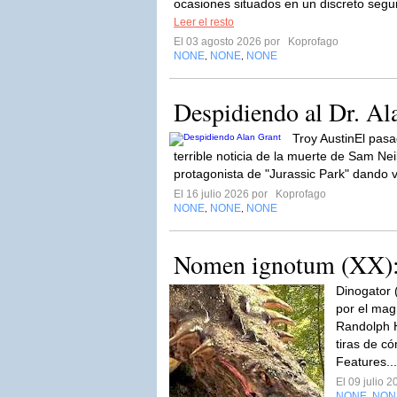
ocasiones situados en un discreto segu
Leer el resto
El 03 agosto 2026 por
Koprofago
NONE
NONE
NONE
,
,
Despidiendo al Dr. Al
Troy AustinEl pasa
terrible noticia de la muerte de Sam Nei
protagonista de "Jurassic Park" dando v
El 16 julio 2026 por
Koprofago
NONE
NONE
NONE
,
,
Nomen ignotum (XX):
Dinogator
por el mag
Randolph H
tiras de c
Features..
El 09 julio 
NONE
NON
,