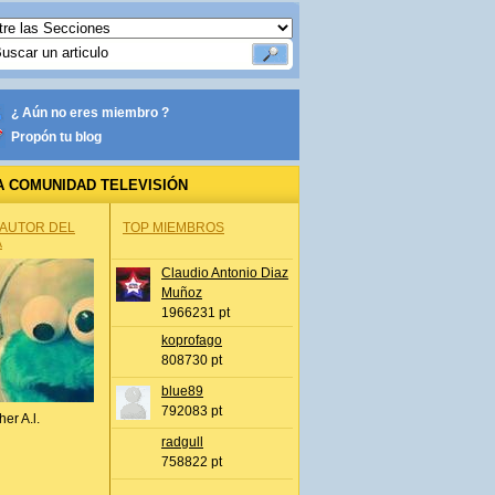
¿ Aún no eres miembro ?
Propón tu blog
A COMUNIDAD TELEVISIÓN
 AUTOR DEL
TOP MIEMBROS
A
Claudio Antonio Diaz
Muñoz
1966231 pt
koprofago
808730 pt
blue89
792083 pt
her A.l.
radgull
758822 pt