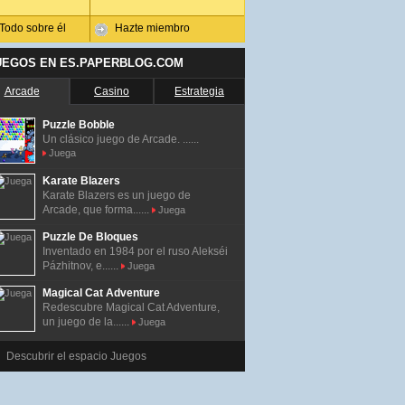
Todo sobre él
Hazte miembro
UEGOS EN ES.PAPERBLOG.COM
Arcade
Casino
Estrategia
Puzzle Bobble
Un clásico juego de Arcade. ......
Juega
Karate Blazers
Karate Blazers es un juego de
Arcade, que forma......
Juega
Puzzle De Bloques
Inventado en 1984 por el ruso Alekséi
Pázhitnov, e......
Juega
Magical Cat Adventure
Redescubre Magical Cat Adventure,
un juego de la......
Juega
Descubrir el espacio Juegos