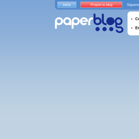
Inicio
Propón tu blog
Sígueno
Cu
E