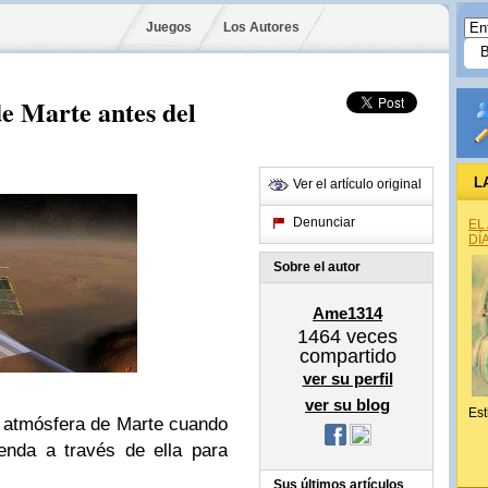
Juegos
Los Autores
de Marte antes del
L
Ver el artículo original
Denunciar
EL
DÍ
Sobre el autor
Ame1314
1464
veces
compartido
ver su perfil
ver su blog
Est
 atmósfera de Marte cuando
enda a través de ella para
Sus últimos artículos