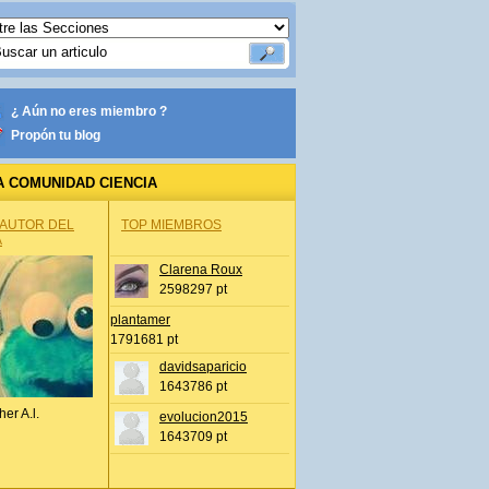
¿ Aún no eres miembro ?
Propón tu blog
A COMUNIDAD CIENCIA
 AUTOR DEL
TOP MIEMBROS
A
Clarena Roux
2598297 pt
plantamer
1791681 pt
davidsaparicio
1643786 pt
her A.l.
evolucion2015
1643709 pt