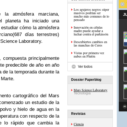
Los agujeros negros súper
masivos podrían ser
 la atmósfera marciana,
J
mucho más comunes de lo
pensado
el planeta ha iniciado una
estudiar cómo la atmósfera
Innovación en células
madre puede ayudar a
ciano(687 días terrestres)
luchar contra el parkinsón
 Science Laboratory.
Descubiertos cambios en
las manchas de Ceres
Vistas por primera vez
nubes en Plutón
, compuesta principalmente
te predecible de año en año
Ver todos
a de la temporada durante la
 Marte.
Dossier Paperblog
Mars Science Laboratory
Tecnología
ento cartográfico del Mars
comenzado un estudio de la
 polvo y hielo de agua en la
Revistas
peratura con respecto de la
de lo rápido que cambia la
Ciencia