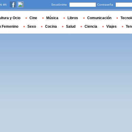
s en
Seudónimo
Contraseña
ltura y Ocio
Cine
Música
Libros
Comunicación
Tecnol
n Femenino
Sexo
Cocina
Salud
Ciencia
Viajes
Ten