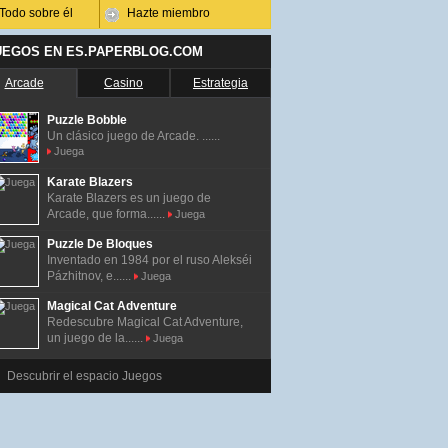
Todo sobre él
Hazte miembro
UEGOS EN ES.PAPERBLOG.COM
Arcade
Casino
Estrategia
Puzzle Bobble
Un clásico juego de Arcade. ......
Juega
Karate Blazers
Karate Blazers es un juego de
Arcade, que forma......
Juega
Puzzle De Bloques
Inventado en 1984 por el ruso Alekséi
Pázhitnov, e......
Juega
Magical Cat Adventure
Redescubre Magical Cat Adventure,
un juego de la......
Juega
Descubrir el espacio Juegos