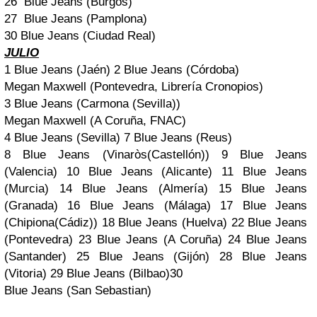
26
Blue Jeans (Burgos)
27
Blue Jeans (Pamplona)
30
Blue Jeans (Ciudad Real)
JULIO
1
Blue Jeans (Jaén)
2
Blue Jeans (Córdoba)
Megan Maxwell (Pontevedra, Librería Cronopios)
3
Blue Jeans (Carmona (Sevilla))
Megan Maxwell (A Coruña, FNAC)
4
Blue Jeans (Sevilla)
7
Blue Jeans (Reus)
8
Blue Jeans (Vinaròs(Castellón))
9
Blue Jeans
(Valencia)
10
Blue Jeans (Alicante)
11
Blue Jeans
(Murcia)
14
Blue Jeans (Almería)
15
Blue Jeans
(Granada)
16
Blue Jeans (Málaga)
17
Blue Jeans
(Chipiona(Cádiz))
18
Blue Jeans (Huelva)
22
Blue Jeans
(Pontevedra)
23
Blue Jeans (A Coruña)
24
Blue Jeans
(Santander)
25
Blue Jeans (Gijón)
28
Blue Jeans
(Vitoria)
29
Blue Jeans (Bilbao)
30
Blue Jeans (San Sebastian)