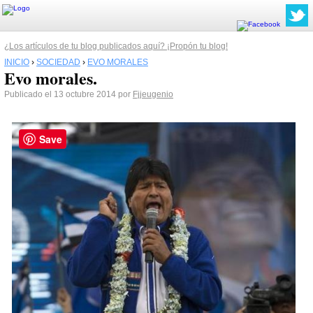
¿Los artículos de tu blog publicados aquí? ¡Propón tu blog!
INICIO
›
SOCIEDAD
›
EVO MORALES
Evo morales.
Publicado el 13 octubre 2014 por
Fjjeugenio
Save