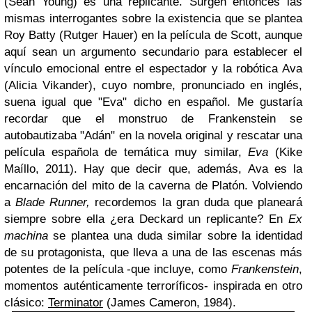
(Sean Young) es una replicante. Surgen entonces las
mismas interrogantes sobre la existencia que se plantea
Roy Batty (Rutger Hauer) en la película de Scott, aunque
aquí sean un argumento secundario para establecer el
vínculo emocional entre el espectador y la robótica Ava
(Alicia Vikander), cuyo nombre, pronunciado en inglés,
suena igual que "Eva" dicho en español. Me gustaría
recordar que el monstruo de Frankenstein se
autobautizaba "Adán" en la novela original y rescatar una
película española de temática muy similar,
Eva
(Kike
Maíllo, 2011). Hay que decir que, además,
Ava es la
encarnación del mito de la caverna de Platón.
Volviendo
a
Blade Runner,
recordemos la gran duda que planeará
siempre sobre ella ¿era Deckard un replicante? En
Ex
machina
se plantea una duda similar sobre la identidad
de su protagonista, que lleva a una de las escenas más
potentes de la película -que incluye, como
Frankenstein
,
momentos auténticamente terroríficos- inspirada en otro
clásico:
Terminator
(James Cameron, 1984).