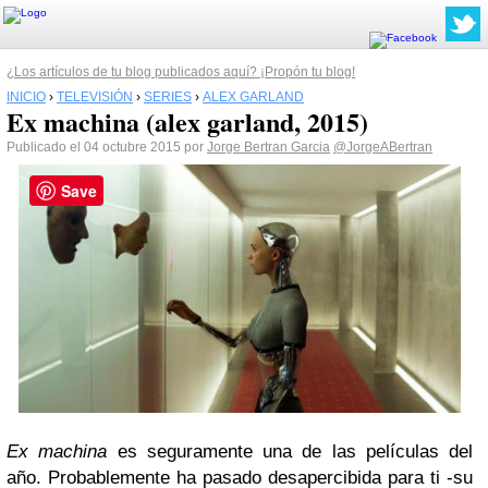
¿Los artículos de tu blog publicados aquí? ¡Propón tu blog!
INICIO
›
TELEVISIÓN
›
SERIES
›
ALEX GARLAND
Ex machina (alex garland, 2015)
Publicado el 04 octubre 2015 por
Jorge Bertran Garcia
@JorgeABertran
Save
Ex machina
es seguramente una de las películas del
año. Probablemente ha pasado desapercibida para ti -su