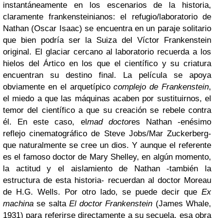
instantáneamente en
los escenarios de la historia
,
claramente frankensteinianos: el refugio/laboratorio de
Nathan (Oscar Isaac) se encuentra en un paraje solitario
que bien podría ser la Suiza del Víctor Frankenstein
original. El glaciar cercano al laboratorio recuerda a los
hielos del Ártico en los que el científico y su criatura
encuentran su destino final.
La película se apoya
obviamente en el arquetípico
complejo de Frankenstein
,
el miedo a que las máquinas acaben por sustituirnos, el
temor del científico a que su creación se rebele contra
él. En este caso, el
mad doctor
es Nathan -enésimo
reflejo cinematográfico de Steve Jobs/Mar Zuckerberg-
que naturalmente se cree un dios. Y aunque el referente
es el famoso doctor de Mary Shelley, en algún momento,
la actitud y el aislamiento de Nathan -también la
estructura de esta historia- recuerdan al doctor Moreau
de H.G. Wells. Por otro lado, se puede decir que
Ex
machina
se salta
El doctor Frankenstein
(James Whale,
1931) para referirse directamente a su secuela, esa obra