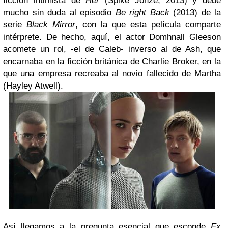
ficción intimista de
Her
(Spike Jonze, 2013) y debe
mucho sin duda al episodio
Be right Back
(2013) de la
serie
Black Mirror
, con la que esta película comparte
intérprete. De hecho, aquí, el actor Domhnall Gleeson
acomete un rol, -el de Caleb- inverso al de Ash, que
encarnaba en la ficción británica de Charlie Broker, en la
que una empresa recreaba al novio fallecido de Martha
(Hayley Atwell).
Así llegamos a la pregunta esencial que esconde
Ex