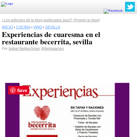
¿Los artículos de tu blog publicados aquí? ¡Propón tu blog!
INICIO
›
COCINA
›
VINO
›
SEVILLA
Experiencias de cuaresma en el
restaurante becerrita, sevilla
Por
Isabel Belika Acien
@belikaacien
Save