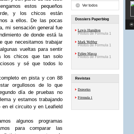
Ver todos
tengamos estos pequeños
rde, y los chicos están
Dossiers Paperblog
rnos a ellos. De las pocas
, mi sensación general fue
Lewis Hamilton
Pilotos de Fórmula 1
ndimiento de donde está la
Mark Webber
e que necesitamos trabajar
Pilotos de Fórmula 1
algunas vueltas para sentir
Felipe Massa
a los chicos que tan solo
Pilotos de Fórmula 1
iciosos y sé que todos lo
completo en pista y con 88
Revistas
star orgullosos de lo que
Deportes
egundo día de pruebas no
Fórmula 1
blema y estamos trabajando
en el circuito y en Leafield
zamos algunos programas
namos para comparar las