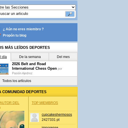
¿ Aún no eres miembro ?
Propón tu blog
OS MÁS LEÍDOS DEPORTES
l día
De la semana
Del mes
2026 Belt and Road
International Chess Open
por
Pasión Ajedrez
Todos los artículos
A COMUNIDAD DEPORTES
 AUTOR DEL
TOP MIEMBROS
A
cupcakeshermosos
2427331 pt
jmporense