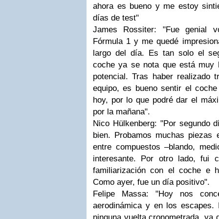
ahora es bueno y me estoy sint
días de test"
James Rossiter: "Fue genial 
Fórmula 1 y me quedé impresiona
largo del día. Es tan solo el s
coche ya se nota que está muy 
potencial. Tras haber realizado t
equipo, es bueno sentir el coche
hoy, por lo que podré dar el má
por la mañana".
Nico Hülkenberg: "Por segundo dí
bien. Probamos muchas piezas 
entre compuestos –blando, medi
interesante. Por otro lado, fui
familiarización con el coche e h
Como ayer, fue un día positivo".
Felipe Massa: "Hoy nos conc
aerodinámica y en los escapes.
ninguna vuelta cronometrada, ya q