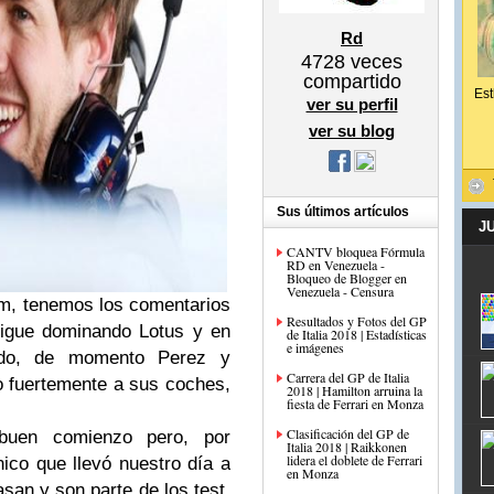
Rd
4728
veces
compartido
Est
ver su perfil
ver su blog
Sus últimos artículos
J
CANTV bloquea Fórmula
RD en Venezuela -
Bloqueo de Blogger en
Venezuela - Censura
m, tenemos los comentarios
Resultados y Fotos del GP
sigue dominando Lotus y en
de Italia 2018 | Estadísticas
e imágenes
ndo, de momento Perez y
Carrera del GP de Italia
o fuertemente a sus coches,
2018 | Hamilton arruina la
fiesta de Ferrari en Monza
Clasificación del GP de
buen comienzo pero, por
Italia 2018 | Raikkonen
lidera el doblete de Ferrari
ico que llevó nuestro día a
en Monza
asan y son parte de los test.