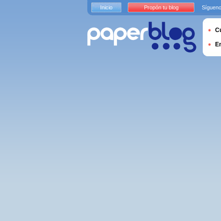
Inicio
Propón tu blog
Sígueno
Cu
E