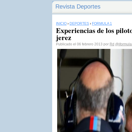
Revista Deportes
INICIO
›
DEPORTES
›
FÓRMULA 1
Experiencias de los piloto
jerez
Publicado el 06 febrero 2013 por
Rd
@iformula