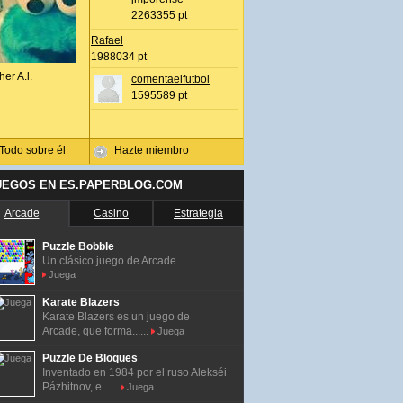
2263355 pt
Rafael
1988034 pt
her A.l.
comentaelfutbol
1595589 pt
Todo sobre él
Hazte miembro
UEGOS EN ES.PAPERBLOG.COM
Arcade
Casino
Estrategia
Puzzle Bobble
Un clásico juego de Arcade. ......
Juega
Karate Blazers
Karate Blazers es un juego de
Arcade, que forma......
Juega
Puzzle De Bloques
Inventado en 1984 por el ruso Alekséi
Pázhitnov, e......
Juega