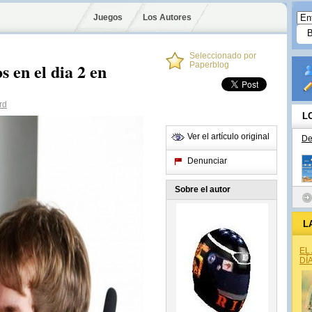
Juegos
Los Autores
Seleccionado por
s en el dia 2 en
Paperblog
rd
L
Ver el artículo original
De
Denunciar
Sobre el autor
L
EL
DÍ