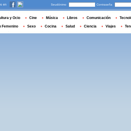
s en
Seudónimo
Contraseña
ltura y Ocio
Cine
Música
Libros
Comunicación
Tecnol
n Femenino
Sexo
Cocina
Salud
Ciencia
Viajes
Ten